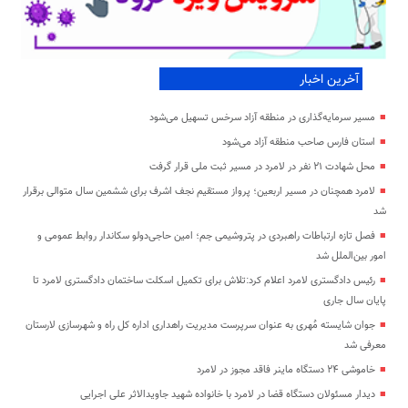
آخرین اخبار
مسیر سرمایه‌گذاری در منطقه آزاد سرخس تسهیل می‌شود
استان فارس صاحب منطقه آزاد می‌شود
محل شهادت ۲۱ نفر در لامرد در مسیر ثبت ملی قرار گرفت
لامرد همچنان در مسیر اربعین؛ پرواز مستقیم نجف اشرف برای ششمین سال متوالی برقرار
شد
فصل تازه ارتباطات راهبردی در پتروشیمی جم؛ امین حاجی‌دولو سکاندار روابط عمومی و
امور بین‌الملل شد
رئیس دادگستری لامرد اعلام کرد:تلاش برای تکمیل اسکلت ساختمان دادگستری لامرد تا
پایان سال جاری
جوان شایسته مُهری به عنوان سرپرست مدیریت راهداری اداره کل راه و شهرسازی لارستان
معرفی شد
خاموشی ۲۴ دستگاه ماینر فاقد مجوز در لامرد
دیدار مسئولان دستگاه قضا در لامرد با خانواده شهید جاویدالاثر علی اجرایی