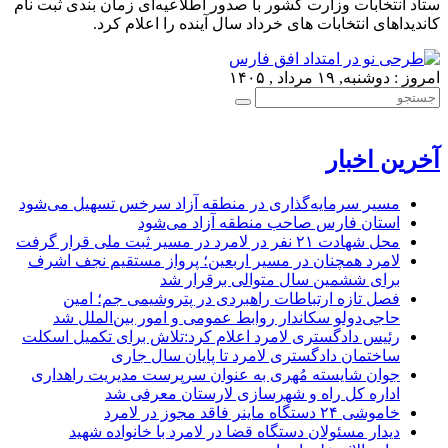
ستاد انتخابات وزارت کشور با صدور اطلاعیه‌ای زمان بندی ثبت نام
کاندیداهای انتخابات های خرداد سال آینده را اعلام کرد.
امروز : دوشنبه, ۱۹ مرداد , ۱۴۰۵
آخرین اخبار
مسیر سرمایه‌گذاری در منطقه آزاد سرخس تسهیل می‌شود
استان فارس صاحب منطقه آزاد می‌شود
محل شهادت ۲۱ نفر در لامرد در مسیر ثبت ملی قرار گرفت
لامرد همچنان در مسیر اربعین؛ پرواز مستقیم نجف اشرف
برای ششمین سال متوالی برقرار شد
فصل تازه ارتباطات راهبردی در پتروشیمی جم؛ امین
حاجی‌دولو سکاندار روابط عمومی و امور بین‌الملل شد
رئیس دادگستری لامرد اعلام کرد:تلاش برای تکمیل اسکلت
ساختمان دادگستری لامرد تا پایان سال جاری
جوان شایسته مُهری به عنوان سرپرست مدیریت راهداری
اداره کل راه و شهرسازی لارستان معرفی شد
خاموشی ۲۴ دستگاه ماینر فاقد مجوز در لامرد
دیدار مسئولان دستگاه قضا در لامرد با خانواده شهید