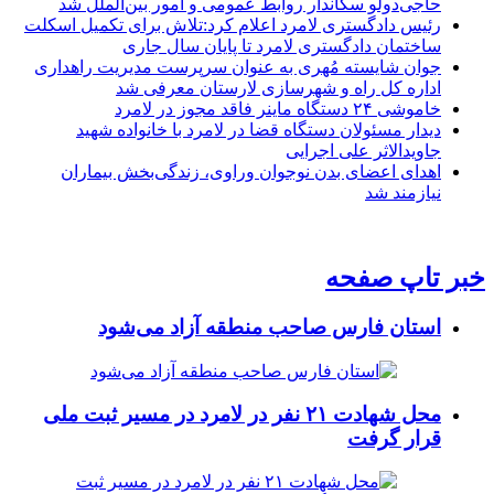
حاجی‌دولو سکاندار روابط عمومی و امور بین‌الملل شد
رئیس دادگستری لامرد اعلام کرد:تلاش برای تکمیل اسکلت
ساختمان دادگستری لامرد تا پایان سال جاری
جوان شایسته مُهری به عنوان سرپرست مدیریت راهداری
اداره کل راه و شهرسازی لارستان معرفی شد
خاموشی ۲۴ دستگاه ماینر فاقد مجوز در لامرد
دیدار مسئولان دستگاه قضا در لامرد با خانواده شهید
جاویدالاثر علی اجرایی
اهدای اعضای بدن نوجوان وراوی، زندگی‌بخش بیماران
نیازمند شد
خبر تاپ صفحه
استان فارس صاحب منطقه آزاد می‌شود
محل شهادت ۲۱ نفر در لامرد در مسیر ثبت ملی
قرار گرفت