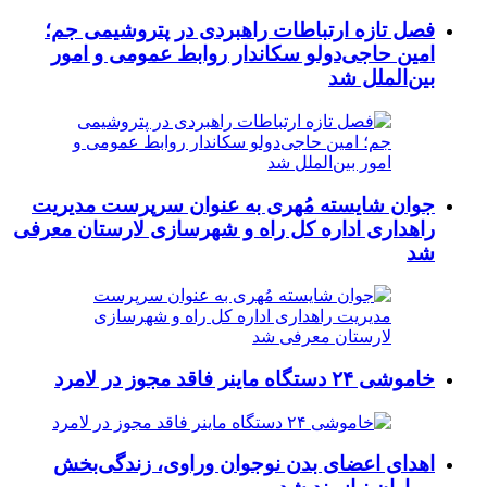
فصل تازه ارتباطات راهبردی در پتروشیمی جم؛
امین حاجی‌دولو سکاندار روابط عمومی و امور
بین‌الملل شد
جوان شایسته مُهری به عنوان سرپرست مدیریت
راهداری اداره کل راه و شهرسازی لارستان معرفی
شد
خاموشی ۲۴ دستگاه ماینر فاقد مجوز در لامرد
اهدای اعضای بدن نوجوان وراوی، زندگی‌بخش