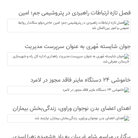
فصل تازه ارتباطات راهبردی در پتروشیمی جم؛ امین
حاجی‌دولو سکاندار روابط عمومی و امور بین‌الملل شد
جوان شایسته مُهری به عنوان سرپرست مدیریت
راهداری اداره کل راه و شهرسازی لارستان معرفی شد
خاموشی ۲۴ دستگاه ماینر فاقد مجوز در لامرد
اهدای اعضای بدن نوجوان وراوی، زندگی‌بخش بیماران
نیازمند شد
برگزاری مراسم شام غریبان به یاد «شهیده زهرا اسدی