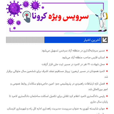
آخرین اخبار
مسیر سرمایه‌گذاری در منطقه آزاد سرخس تسهیل می‌شود
استان فارس صاحب منطقه آزاد می‌شود
محل شهادت ۲۱ نفر در لامرد در مسیر ثبت ملی قرار گرفت
لامرد همچنان در مسیر اربعین؛ پرواز مستقیم نجف اشرف برای ششمین سال متوالی برقرار
شد
فصل تازه ارتباطات راهبردی در پتروشیمی جم؛ امین حاجی‌دولو سکاندار روابط عمومی و
امور بین‌الملل شد
رئیس دادگستری لامرد اعلام کرد:تلاش برای تکمیل اسکلت ساختمان دادگستری لامرد تا
پایان سال جاری
جوان شایسته مُهری به عنوان سرپرست مدیریت راهداری اداره کل راه و شهرسازی لارستان