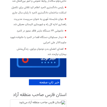
حاجی‌دولو سکاندار روابط عمومی و امور بین‌الملل شد
رئیس دادگستری لامرد اعلام کرد:تلاش برای تکمیل
اسکلت ساختمان دادگستری لامرد تا پایان سال جاری
جوان شایسته مُهری به عنوان سرپرست مدیریت
راهداری اداره کل راه و شهرسازی لارستان معرفی شد
خاموشی ۲۴ دستگاه ماینر فاقد مجوز در لامرد
دیدار مسئولان دستگاه قضا در لامرد با خانواده شهید
جاویدالاثر علی اجرایی
اهدای اعضای بدن نوجوان وراوی، زندگی‌بخش
بیماران نیازمند شد
خبر تاپ صفحه
استان فارس صاحب منطقه آزاد
می‌شود