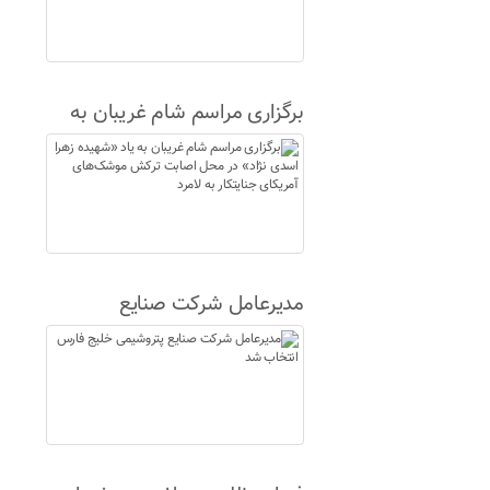
برگزاری مراسم شام غریبان به
یاد «شهیده زهرا اسدی نژاد» در
محل اصابت ترکش موشک‌های
آمریکای جنایتکار به لامرد
مدیرعامل شرکت صنایع
پتروشیمی خلیج فارس انتخاب
شد