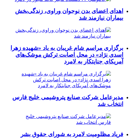
اهدای اعضای بدن نوجوان وراوی، زندگی‌بخش
بیماران نیازمند شد
برگزاری مراسم شام غریبان به یاد «شهیده زهرا
اسدی نژاد» در محل اصابت ترکش موشک‌های
آمریکای جنایتکار به لامرد
مدیرعامل شرکت صنایع پتروشیمی خلیج فارس
انتخاب شد
فریاد مظلومیت لامرد به شورای حقوق بشر