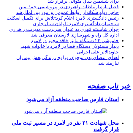
برای ششمین سال متوالی برقرار شد
فصل تازه ارتباطات راهبردی در پتروشیمی جم؛ امین
حاجی‌دولو سکاندار روابط عمومی و امور بین‌الملل شد
رئیس دادگستری لامرد اعلام کرد:تلاش برای تکمیل اسکلت
ساختمان دادگستری لامرد تا پایان سال جاری
جوان شایسته مُهری به عنوان سرپرست مدیریت راهداری
اداره کل راه و شهرسازی لارستان معرفی شد
خاموشی ۲۴ دستگاه ماینر فاقد مجوز در لامرد
دیدار مسئولان دستگاه قضا در لامرد با خانواده شهید
جاویدالاثر علی اجرایی
اهدای اعضای بدن نوجوان وراوی، زندگی‌بخش بیماران
نیازمند شد
خبر تاپ صفحه
استان فارس صاحب منطقه آزاد می‌شود
محل شهادت ۲۱ نفر در لامرد در مسیر ثبت ملی
قرار گرفت