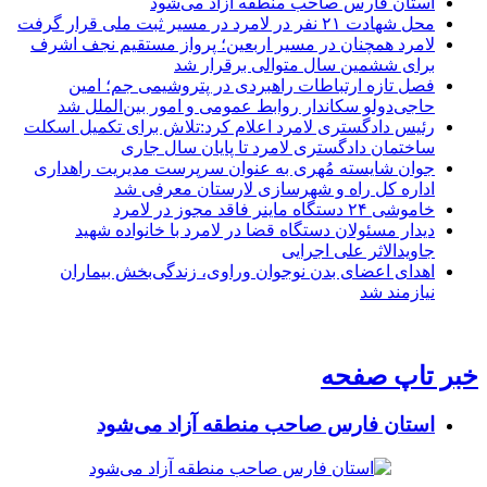
استان فارس صاحب منطقه آزاد می‌شود
محل شهادت ۲۱ نفر در لامرد در مسیر ثبت ملی قرار گرفت
لامرد همچنان در مسیر اربعین؛ پرواز مستقیم نجف اشرف
برای ششمین سال متوالی برقرار شد
فصل تازه ارتباطات راهبردی در پتروشیمی جم؛ امین
حاجی‌دولو سکاندار روابط عمومی و امور بین‌الملل شد
رئیس دادگستری لامرد اعلام کرد:تلاش برای تکمیل اسکلت
ساختمان دادگستری لامرد تا پایان سال جاری
جوان شایسته مُهری به عنوان سرپرست مدیریت راهداری
اداره کل راه و شهرسازی لارستان معرفی شد
خاموشی ۲۴ دستگاه ماینر فاقد مجوز در لامرد
دیدار مسئولان دستگاه قضا در لامرد با خانواده شهید
جاویدالاثر علی اجرایی
اهدای اعضای بدن نوجوان وراوی، زندگی‌بخش بیماران
نیازمند شد
خبر تاپ صفحه
استان فارس صاحب منطقه آزاد می‌شود