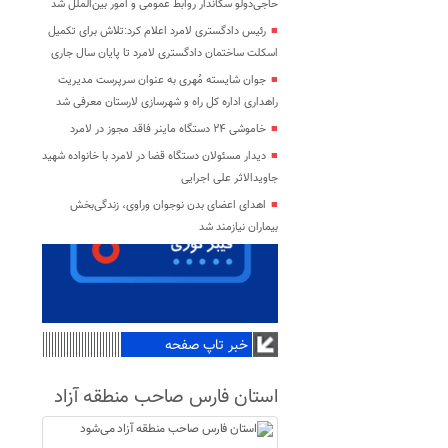
حاجی‌دولو سکاندار روابط عمومی و امور بین‌الملل شد
رئیس دادگستری لامرد اعلام کرد:تلاش برای تکمیل
اسکلت ساختمان دادگستری لامرد تا پایان سال جاری
جوان شایسته مُهری به عنوان سرپرست مدیریت
راهداری اداره کل راه و شهرسازی لارستان معرفی شد
خاموشی ۲۴ دستگاه ماینر فاقد مجوز در لامرد
دیدار مسئولان دستگاه قضا در لامرد با خانواده شهید
جاویدالاثر علی اجرایی
اهدای اعضای بدن نوجوان وراوی، زندگی‌بخش
بیماران نیازمند شد
خبر تاپ صفحه
استان فارس صاحب منطقه آزاد
می‌شود