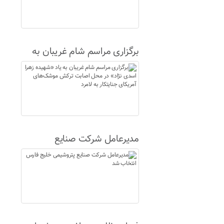
برگزاری مراسم شام غریبان به
یاد «شهیده زهرا اسدی نژاد» در
محل اصابت ترکش موشک‌های
آمریکای جنایتکار به لامرد
مدیرعامل شرکت صنایع
پتروشیمی خلیج فارس انتخاب
شد