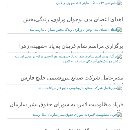
اهدای اعضای بدن نوجوان وراوی، زندگی‌بخش
بیماران نیازمند شد
برگزاری مراسم شام غریبان به یاد «شهیده زهرا
اسدی نژاد» در محل اصابت ترکش موشک‌های
آمریکای جنایتکار به لامرد
مدیرعامل شرکت صنایع پتروشیمی خلیج فارس
انتخاب شد
فریاد مظلومیت لامرد به شورای حقوق بشر سازمان
ملل رسید