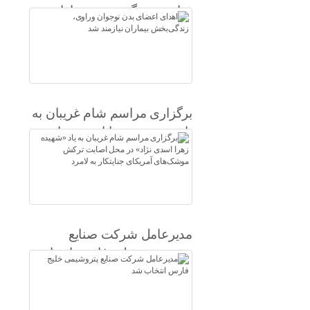
وراوی، زندگی‌بخش بیماران
نیازمند شد
برگزاری مراسم شام غریبان به
یاد «شهیده زهرا اسدی نژاد» در
محل اصابت ترکش موشک‌های
آمریکای جنایتکار به لامرد
مدیرعامل شرکت صنایع
پتروشیمی خلیج فارس انتخاب
شد