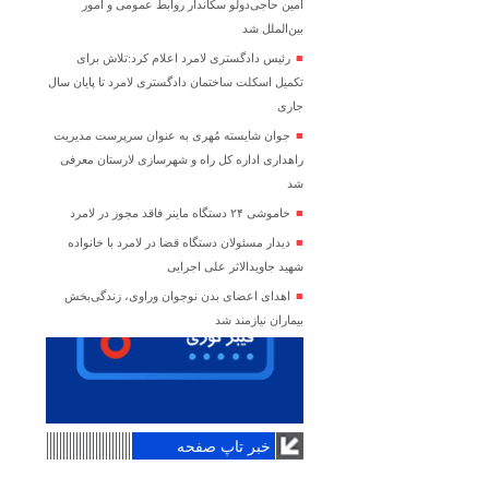
امین حاجی‌دولو سکاندار روابط عمومی و امور
بین‌الملل شد
رئیس دادگستری لامرد اعلام کرد:تلاش برای
تکمیل اسکلت ساختمان دادگستری لامرد تا پایان سال
جاری
جوان شایسته مُهری به عنوان سرپرست مدیریت
راهداری اداره کل راه و شهرسازی لارستان معرفی
شد
خاموشی ۲۴ دستگاه ماینر فاقد مجوز در لامرد
دیدار مسئولان دستگاه قضا در لامرد با خانواده
شهید جاویدالاثر علی اجرایی
اهدای اعضای بدن نوجوان وراوی، زندگی‌بخش
بیماران نیازمند شد
خبر تاپ صفحه