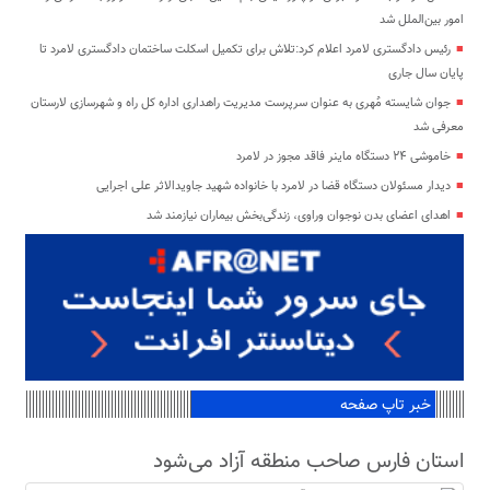
امور بین‌الملل شد
رئیس دادگستری لامرد اعلام کرد:تلاش برای تکمیل اسکلت ساختمان دادگستری لامرد تا
پایان سال جاری
جوان شایسته مُهری به عنوان سرپرست مدیریت راهداری اداره کل راه و شهرسازی لارستان
معرفی شد
خاموشی ۲۴ دستگاه ماینر فاقد مجوز در لامرد
دیدار مسئولان دستگاه قضا در لامرد با خانواده شهید جاویدالاثر علی اجرایی
اهدای اعضای بدن نوجوان وراوی، زندگی‌بخش بیماران نیازمند شد
خبر تاپ صفحه
استان فارس صاحب منطقه آزاد می‌شود