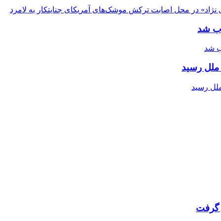
اب شد
ملل رسید