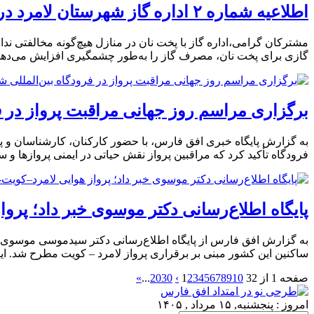
اطلاعیه شماره ۲ اداره گاز شهرستان لامرد در خصوص ضرورت مدیریت مصرف گاز
مشترکان گرامی،اداره گاز با پخت نان در منازل هیچ‌گونه مخالفتی ندا
گازی برای پخت نان، مصرف گاز را به‌طور چشمگیری افزایش می‌دهد و باعث می‌
برگزاری مراسم روز جهانی مراقبت پرواز در فر
به گزارش پایگاه خبری افق فارس، با حضور کارکنان، کارشناسان و پر
فرودگاه تأکید کرد که مراقبین پرواز نقش حیاتی در ایمنی پروازها و 
پایگاه اطلاع‌رسانی دکتر موسوی خبر داد؛ پرو
به گزارش افق فارس از پایگاه اطلاع‌رسانی دکتر سیدموسی موسوی، د
ساکنین این کشور مبنی بر برقراری پرواز لامرد – کویت مطرح شد. ا
صفحه 1 از 32
10
9
8
7
6
5
4
3
2
1
›
30
20
...
»
امروز : پنجشنبه, ۱۵ مرداد , ۱۴۰۵