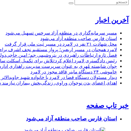
آخرین اخبار
مسیر سرمایه‌گذاری در منطقه آزاد سرخس تسهیل می‌شود
استان فارس صاحب منطقه آزاد می‌شود
محل شهادت ۲۱ نفر در لامرد در مسیر ثبت ملی قرار گرفت
لامرد همچنان در مسیر اربعین؛ پرواز مستقیم نجف اشرف برا
فصل تازه ارتباطات راهبردی در پتروشیمی جم؛ امین حاجی‌دولو
رئیس دادگستری لامرد اعلام کرد:تلاش برای تکمیل اسکلت ساخ
جوان شایسته مُهری به عنوان سرپرست مدیریت راهداری ادار
خاموشی ۲۴ دستگاه ماینر فاقد مجوز در لامرد
دیدار مسئولان دستگاه قضا در لامرد با خانواده شهید جاویدالاثر
اهدای اعضای بدن نوجوان وراوی، زندگی‌بخش بیماران نیازمند 
خبر تاپ صفحه
استان فارس صاحب منطقه آزاد می‌شود