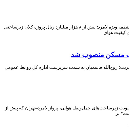
معاون رئیس‌جمهور: راه‌اندازی سامانه پایش برخط کیفیت هوا در منطقه ویژه لامرد، مصداق اجرای تعهدات قانون هوای پاک استمدیرعامل منطقه ویژه لامرد: بیش از ۸ هزار میلیارد ریال پروژه کلان زیرساختی
ن کیفیت هوای
انک مسکن منصوب شد
یریت؛ روح‌الله قاسمیان به سمت سرپرست اداره کل روابط عمومی
ویت زیرساخت‌های حمل‌ونقل هوایی، پرواز لامرد–تهران که پیش از
ت.* بر