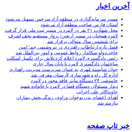
آخرین اخبار
مسیر سرمایه‌گذاری در منطقه آزاد سرخس تسهیل می‌شود
استان فارس صاحب منطقه آزاد می‌شود
محل شهادت ۲۱ نفر در لامرد در مسیر ثبت ملی قرار گرفت
لامرد همچنان در مسیر اربعین؛ پرواز مستقیم نجف اشرف
برای ششمین سال متوالی برقرار شد
فصل تازه ارتباطات راهبردی در پتروشیمی جم؛ امین
حاجی‌دولو سکاندار روابط عمومی و امور بین‌الملل شد
رئیس دادگستری لامرد اعلام کرد:تلاش برای تکمیل اسکلت
ساختمان دادگستری لامرد تا پایان سال جاری
جوان شایسته مُهری به عنوان سرپرست مدیریت راهداری
اداره کل راه و شهرسازی لارستان معرفی شد
خاموشی ۲۴ دستگاه ماینر فاقد مجوز در لامرد
دیدار مسئولان دستگاه قضا در لامرد با خانواده شهید
جاویدالاثر علی اجرایی
اهدای اعضای بدن نوجوان وراوی، زندگی‌بخش بیماران
نیازمند شد
خبر تاپ صفحه