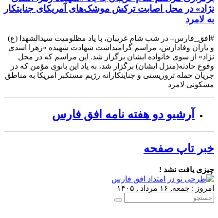
نژاد» در محل اصابت ترکش موشک‌های آمریکای جنایتکار
به لامرد
#افق_فارس– در شب شام غریبان، با یاد مظلومیت سیدالشهدا (ع)
و یاران وفادارش، مراسم گرامیداشت شهادت شهیده «زهرا اسدی
نژاد» از سوی خانواده ایشان برگزار شد. این مراسم که در محل
وقوع حادثه(منزل ایشان) برگزار شد، به یاد این بانوی مؤمن که در
جریان حمله تروریستی و جنایتکارانه رژیم مستکبر آمریکا به مناطق
مسکونی لامرد
آرشیو دو هفته نامه افق فارس
خبر تاپ صفحه
چیزی یافت نشد !
امروز : جمعه, ۱۶ مرداد , ۱۴۰۵