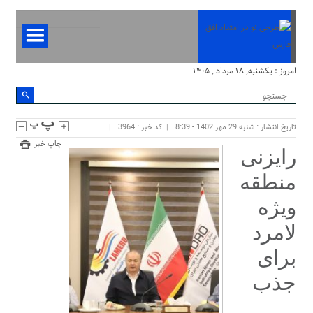
امروز : یکشنبه, ۱۸ مرداد , ۱۴۰۵
تاریخ انتشار : شنبه 29 مهر 1402 - 8:39
کد خبر : 3964
چاپ خبر
رایزنی
منطقه
ویژه
لامرد
برای
جذب