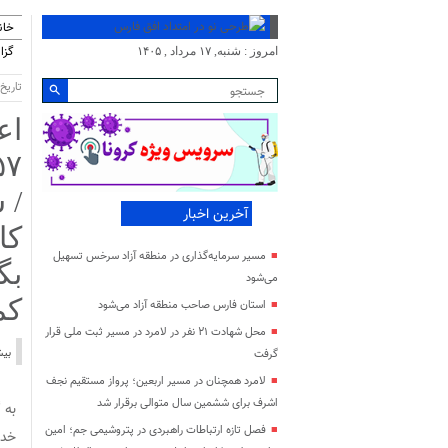
خان
گزا
امروز : شنبه, ۱۷ مرداد , ۱۴۰۵
تاریخ انتشا
/ 
آخرین اخبار
کا
مسیر سرمایه‌گذاری در منطقه آزاد سرخس تسهیل
بگ
می‌شود
کم
استان فارس صاحب منطقه آزاد می‌شود
محل شهادت ۲۱ نفر در لامرد در مسیر ثبت ملی قرار
بیش از ١٣ هزار نفر از خدمات خانه
گرفت
لامرد همچنان در مسیر اربعین؛ پرواز مستقیم نجف
اشرف برای ششمین سال متوالی برقرار شد
فصل تازه ارتباطات راهبردی در پتروشیمی جم؛ امین