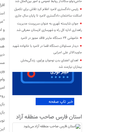
حاجی‌دولو سکاندار روابط عمومی و امور بین‌الملل شد
افز
رئیس دادگستری لامرد اعلام کرد:تلاش برای تکمیل
است
اسکلت ساختمان دادگستری لامرد تا پایان سال جاری
جوان شایسته مُهری به عنوان سرپرست مدیریت
و ام
راهداری اداره کل راه و شهرسازی لارستان معرفی شد
خاموشی ۲۴ دستگاه ماینر فاقد مجوز در لامرد
هست
دیدار مسئولان دستگاه قضا در لامرد با خانواده شهید
جاویدالاثر علی اجرایی
اهدای اعضای بدن نوجوان وراوی، زندگی‌بخش
مست
بیماران نیازمند شد
امید بازنشس
روحی از اعزام
خبر تاپ صفحه
استان فارس صاحب منطقه آزاد
نوب
می‌شود
این