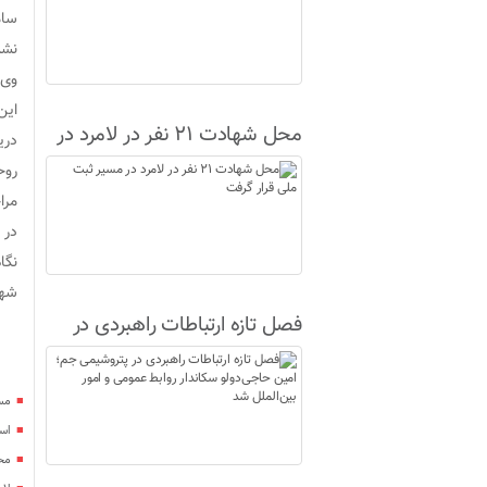
سام
نشس
وی 
این
محل شهادت ۲۱ نفر در لامرد در
دریافت 
مسیر ثبت ملی قرار گرفت
روح
مرا
در 
نگا
شهر
فصل تازه ارتباطات راهبردی در
پتروشیمی جم؛ امین حاجی‌دولو
سکاندار روابط عمومی و امور
مس
بین‌الملل شد
اس
محل شهادت