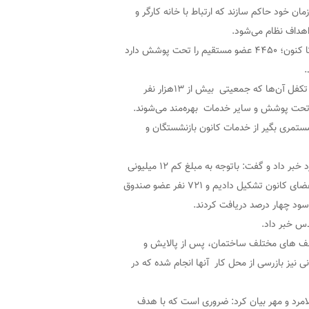
ن خود حاکم سازند که ارتباط با خانه کارگر و
اهداف نظام می‌شود.
“عبدالرضا روحی” دبیرخانه کارگر لامرد در جمع خبرنگاران گفت: خانه کارگر از سال ۹۲ تا کنون؛ ۴۴۵۰ عضو مستقیم را تحت پوشش دارد
وی ادامه داد: از اقشار مختلف کارگری و بازنشستگی عضو این تشکیلات و اعضای تحت تکفل آن‌ها که جمعیتی بیش از ١٣هزار نفر
 تحت پوشش و سایر خدمات بهره‌مند می‌شوند.
ری بگیران لامرد و حومه اظهار کرد: ۹۷۳ بازنشسته و مستمری بگیر از خدمات کانون بازنشستگان و
وی از راه‌اندازی صندوق امید بازنشستگان با همکاری بانک رفاه و کانون بازنشستگان لامرد خبر داد و گفت: باتوجه به مبلغ کم ١٢ میلیونی
وام بازنشستگان و محدودیت اعتباری در اعطای آن، صندوق داخلی امید را با موافقت اعضای کانون تشکیل دادیم و ۷۲۱ نفر عضو صندوق
: ۷۰۰ کارگر ساختمانی لامرد در صنف های مختلف ساختمان، پس از پالایش و
یمه تامین اجتماعی بهره مند شدند و ۵۰۰ کارگر ساختمانی نیز بازرسی از محل کار آنها انجام شده که در
لامرد و مهر بیان کرد: ضروری است که با هدف