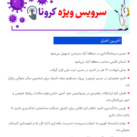
آخرین اخبار
مسیر سرمایه‌گذاری در منطقه آزاد سرخس تسهیل می‌شود
استان فارس صاحب منطقه آزاد می‌شود
محل شهادت ۲۱ نفر در لامرد در مسیر ثبت ملی قرار گرفت
لامرد همچنان در مسیر اربعین؛ پرواز مستقیم نجف اشرف برای ششمین سال متوالی برقرار
شد
فصل تازه ارتباطات راهبردی در پتروشیمی جم؛ امین حاجی‌دولو سکاندار روابط عمومی و
امور بین‌الملل شد
رئیس دادگستری لامرد اعلام کرد:تلاش برای تکمیل اسکلت ساختمان دادگستری لامرد تا
پایان سال جاری
جوان شایسته مُهری به عنوان سرپرست مدیریت راهداری اداره کل راه و شهرسازی لارستان
معرفی شد