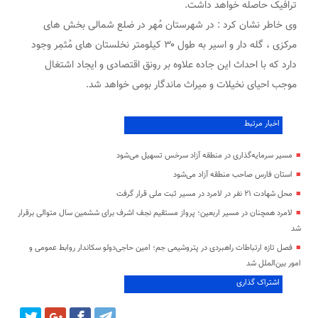
ترافیک حاصله خواهد داشت.
وى خاطر نشان کرد : در شهرستان مُهر در ضلع شمالی بخش های
مرکزی ، گله دار و اسیر به طول ۳۰ کیلومتر نخلستان های مُثمِر وجود
دارد که با احداث این جاده علاوه بر رونق اقتصادی و ایجاد اشتغال
موجب احیای نخیلات و میراث ماندگار بومی خواهد شد.
اخبار مرتبط
مسیر سرمایه‌گذاری در منطقه آزاد سرخس تسهیل می‌شود
استان فارس صاحب منطقه آزاد می‌شود
محل شهادت ۲۱ نفر در لامرد در مسیر ثبت ملی قرار گرفت
لامرد همچنان در مسیر اربعین؛ پرواز مستقیم نجف اشرف برای ششمین سال متوالی برقرار
شد
فصل تازه ارتباطات راهبردی در پتروشیمی جم؛ امین حاجی‌دولو سکاندار روابط عمومی و
امور بین‌الملل شد
اشتراک گذاری