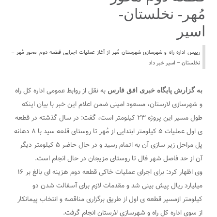
مُهر- نخلستان-
اسیر
رییس اداره راه و شهرسازى شهرستان مُهر از آغاز عملیات اجرایی قطعه دوم محور مُهر –
نخلستان – اسیر خبر داد
به نقل از روابط عمومی اداره کل راه
به گزارش پایگاه خبری افق فارس
و شهرسازی لارستان، مسعود امینى ضمن اعلام این خبر با بیان اینکه
طول مسیر این پروژه ٢٣ کیلومتر است، گفت: در سال گذشته در قطعه
ى اول عملیات ۵ کیلومتر ابتدایى از مُهر تا روستاى قلعه سید با ٨ دهانه
پل مراحل زیر سازى آن به اتمام رسید و در حال حاضر ۵ کیلومتر دیگر
آن از حد فاصل شهر فال تا روستای مزیجان در حال انجام است.
وى اظهار کرد: براى اجراى عملیات خاکی قطعه دوم هزینه ای بالغ بر ۱۶
میلیارد ریال پیش بینى شد و مقدمات لازم براى آسفالت شدن دو
کیلومتر ازمسیر قطعه ى اول از طریق برگزارى مناقصه و انتخاب پیمانکار
از سوى اداره کل راه و شهرسازى لارستان انجام گرفت.