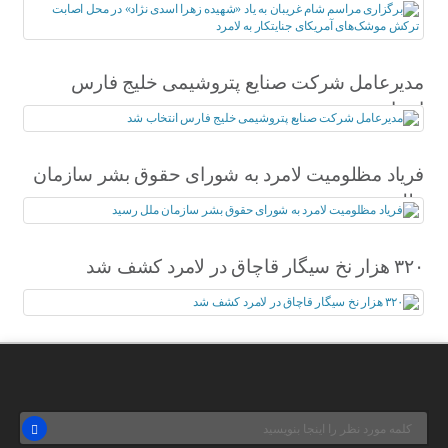
اسدی نژاد» در محل اصابت ترکش موشک‌های
آمریکای جنایتکار به لامرد
مدیرعامل شرکت صنایع پتروشیمی خلیج فارس
انتخاب شد
فریاد مظلومیت لامرد به شورای حقوق بشر سازمان
ملل رسید
۳۲۰ هزار نخ سیگار قاچاق در لامرد کشف شد