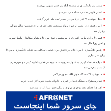
مسیر سرمایه‌گذاری در منطقه آزاد سرخس تسهیل می‌شود
استان فارس صاحب منطقه آزاد می‌شود
محل شهادت ۲۱ نفر در لامرد در مسیر ثبت ملی قرار گرفت
لامرد همچنان در مسیر اربعین؛ پرواز مستقیم نجف اشرف برای ششمین سال متوالی
برقرار شد
فصل تازه ارتباطات راهبردی در پتروشیمی جم؛ امین حاجی‌دولو سکاندار روابط عمومی
و امور بین‌الملل شد
رئیس دادگستری لامرد اعلام کرد:تلاش برای تکمیل اسکلت ساختمان دادگستری لامرد تا
پایان سال جاری
جوان شایسته مُهری به عنوان سرپرست مدیریت راهداری اداره کل راه و شهرسازی
لارستان معرفی شد
خاموشی ۲۴ دستگاه ماینر فاقد مجوز در لامرد
دیدار مسئولان دستگاه قضا در لامرد با خانواده شهید جاویدالاثر علی اجرایی
اهدای اعضای بدن نوجوان وراوی، زندگی‌بخش بیماران نیازمند شد