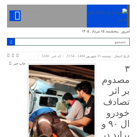
امروز : پنجشنبه, ۱۵ مرداد , ۱۴۰۵
تاریخ انتشار : دوشنبه 31 شهریور 1404 - 23:54
کد خبر : 5240
چاپ خبر
۳
مصدوم
بر اثر
تصادف
خودرو
ال ۹۰ و
پراید در