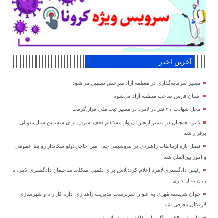
آخرین اخبار
مسیر سرمایه‌گذاری در منطقه آزاد سرخس تسهیل می‌شود
استان فارس صاحب منطقه آزاد می‌شود
محل شهادت ۲۱ نفر در لامرد در مسیر ثبت ملی قرار گرفت
لامرد همچنان در مسیر اربعین؛ پرواز مستقیم نجف اشرف برای ششمین سال متوالی
برقرار شد
فصل تازه ارتباطات راهبردی در پتروشیمی جم؛ امین حاجی‌دولو سکاندار روابط عمومی
و امور بین‌الملل شد
رئیس دادگستری لامرد اعلام کرد:تلاش برای تکمیل اسکلت ساختمان دادگستری لامرد تا
پایان سال جاری
جوان شایسته مُهری به عنوان سرپرست مدیریت راهداری اداره کل راه و شهرسازی
لارستان معرفی شد
خاموشی ۲۴ دستگاه ماینر فاقد مجوز در لامرد