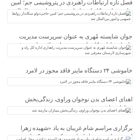
فصل تازه ارتباطات راهبردی در پتروشیمی جم؛ امین
حاجی‌دولو سکاندار روابط عمومی و امور بین‌الملل
شد
جوان شایسته مُهری به عنوان سرپرست مدیریت
راهداری اداره کل راه و شهرسازی لارستان معرفی
شد
خاموشی ۲۴ دستگاه ماینر فاقد مجوز در لامرد
اهدای اعضای بدن نوجوان وراوی، زندگی‌بخش
بیماران نیازمند شد
برگزاری مراسم شام غریبان به یاد «شهیده زهرا
اسدی نژاد» در محل اصابت ترکش موشک‌های