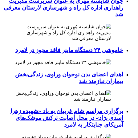
جوان شایسته مُهری به عنوان سرپرست مدیریت
راهداری اداره کل راه و شهرسازی لارستان معرفی
شد
خاموشی ۲۴ دستگاه ماینر فاقد مجوز در لامرد
اهدای اعضای بدن نوجوان وراوی، زندگی‌بخش
بیماران نیازمند شد
برگزاری مراسم شام غریبان به یاد «شهیده زهرا
اسدی نژاد» در محل اصابت ترکش موشک‌های
آمریکای جنایتکار به لامرد