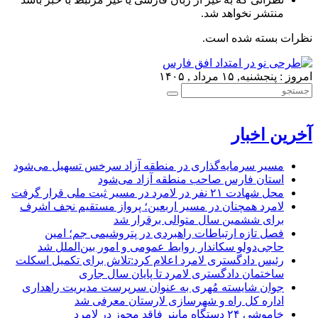
منتشر نخواهد شد.
نظرات بسته شده است.
امروز : پنجشنبه, ۱۵ مرداد , ۱۴۰۵
آخرین اخبار
مسیر سرمایه‌گذاری در منطقه آزاد سرخس تسهیل می‌شود
استان فارس صاحب منطقه آزاد می‌شود
محل شهادت ۲۱ نفر در لامرد در مسیر ثبت ملی قرار گرفت
لامرد همچنان در مسیر اربعین؛ پرواز مستقیم نجف اشرف
برای ششمین سال متوالی برقرار شد
فصل تازه ارتباطات راهبردی در پتروشیمی جم؛ امین
حاجی‌دولو سکاندار روابط عمومی و امور بین‌الملل شد
رئیس دادگستری لامرد اعلام کرد:تلاش برای تکمیل اسکلت
ساختمان دادگستری لامرد تا پایان سال جاری
جوان شایسته مُهری به عنوان سرپرست مدیریت راهداری
اداره کل راه و شهرسازی لارستان معرفی شد
خاموشی ۲۴ دستگاه ماینر فاقد مجوز در لامرد