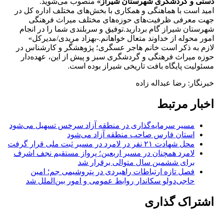
دستی و گردشگری شهرستان شیراز»
منصوب می‌شوید.
امید است با هماهنگی و همکاری با بخش‌های مختلف اداره کل در
جهت معرفی ظرفیت‌های حوزه‌های مختلف میراث فرهنگی
شهرستان شیراز گام بردارید.توفیق و سربلندی شما را در انجام
امور محوله از خداوند متعال خواهانم.-بهزاد مریدی/مدیرکل»
لازم به ذکر است خانم هاجر عسگری؛ پژوهشگر و کارشناس در
حوزه میراث فرهنگی و گردشگری سبز و پیش از این، عهده‌دار
مسئولیت پایگاه بافت تاریخی شیراز بوده است.
خبرنگار: رضا عبداله زاده
اخبار مرتبط
مسیر سرمایه‌گذاری در منطقه آزاد سرخس تسهیل می‌شود
استان فارس صاحب منطقه آزاد می‌شود
محل شهادت ۲۱ نفر در لامرد در مسیر ثبت ملی قرار گرفت
لامرد همچنان در مسیر اربعین؛ پرواز مستقیم نجف اشرف
برای ششمین سال متوالی برقرار شد
فصل تازه ارتباطات راهبردی در پتروشیمی جم؛ امین
حاجی‌دولو سکاندار روابط عمومی و امور بین‌الملل شد
اشتراک گذاری