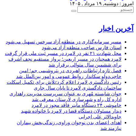
امروز : دوشنبه, ۱۹ مرداد , ۱۴۰۵
آخرین اخبار
مسیر سرمایه‌گذاری در منطقه آزاد سرخس تسهیل می‌شود
استان فارس صاحب منطقه آزاد می‌شود
محل شهادت ۲۱ نفر در لامرد در مسیر ثبت ملی قرار گرفت
لامرد همچنان در مسیر اربعین؛ پرواز مستقیم نجف اشرف
برای ششمین سال متوالی برقرار شد
فصل تازه ارتباطات راهبردی در پتروشیمی جم؛ امین
حاجی‌دولو سکاندار روابط عمومی و امور بین‌الملل شد
رئیس دادگستری لامرد اعلام کرد:تلاش برای تکمیل اسکلت
ساختمان دادگستری لامرد تا پایان سال جاری
جوان شایسته مُهری به عنوان سرپرست مدیریت راهداری
اداره کل راه و شهرسازی لارستان معرفی شد
خاموشی ۲۴ دستگاه ماینر فاقد مجوز در لامرد
دیدار مسئولان دستگاه قضا در لامرد با خانواده شهید
جاویدالاثر علی اجرایی
اهدای اعضای بدن نوجوان وراوی، زندگی‌بخش بیماران
نیازمند شد