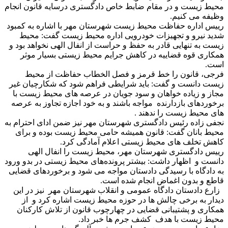
محیط زیست و در مقام ضابط خاص دادگستری درسایه قانون انجام
وظیفه می کنیم.
رییس اداره حفاظت محیط زیست شهرستان مهر با اشاره به کمبود
شدید نیرو و تجهیزات خودرویی اداره محیط زیست گفت: محیط
زیست به تنهایی قادر به حفظ و حراست از انفال الهی نخواهد بود و
همکاری قوه قضاییه در کاهش جرایم محیط زیستی بسیار موثر
است.
فرجی، قانون را خط قرمز و فصل الخطاب حفاظت از محیط
زیست دانست و گفت: باید شرایطی فراهم شود که شکارچیان غیر
مجاز و زیاده خواهان و سود جویان در عرصه های محیط زیست با
برخوردهای بازدارنده مواجه باشند و به خود اجازه تجاوز به عرصه
های محیط زیست را ندهند .
نجفی زاده رئیس دادگستری شهرستان مهر نیز ضمن ادای احترام به
محیط بانان گفت: قانون همیشه حامی محیط زیست بوده و برای
کاهش تخلف های محیط زیستی اعلام آمادگی کرد.
رییس دادگستری شهرستان مهر، محیط زیست را انفال الهی
دانست و اظهار داشت: بیشتر پرونده‌های محیط زیستی در بدو ورود
به دادگاه با رسیدگی دادستان مواجه می شود و برخوردهای قضایی
قاطع و بدون اغماض انجام شده است.
زارع دادستان دادگاه عمومی و انقلاب شهرستان مهر نیز در این
دیدار به برخی چالش ها در حوزه محیط زیست اشاره کرد و از
همکاری و پشتیبانی قضایی در چهارچوب قانون از تلاش کارکنان
محیط زیست با هدف ‌کشف جرم ها خبر داد.