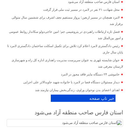
استان فارس صاحب منطقه آزاد می‌شود
محل شهادت ۲۱ نفر در لامرد در مسیر ثبت ملی قرار گرفت
لامرد همچنان در مسیر اربعین؛ پرواز مستقیم نجف اشرف برای ششمین سال متوالی
برقرار شد
فصل تازه ارتباطات راهبردی در پتروشیمی جم؛ امین حاجی‌دولو سکاندار روابط عمومی
و امور بین‌الملل شد
رئیس دادگستری لامرد اعلام کرد:تلاش برای تکمیل اسکلت ساختمان دادگستری لامرد تا
پایان سال جاری
جوان شایسته مُهری به عنوان سرپرست مدیریت راهداری اداره کل راه و شهرسازی
لارستان معرفی شد
خاموشی ۲۴ دستگاه ماینر فاقد مجوز در لامرد
دیدار مسئولان دستگاه قضا در لامرد با خانواده شهید جاویدالاثر علی اجرایی
اهدای اعضای بدن نوجوان وراوی، زندگی‌بخش بیماران نیازمند شد
خبر تاپ صفحه
استان فارس صاحب منطقه آزاد می‌شود