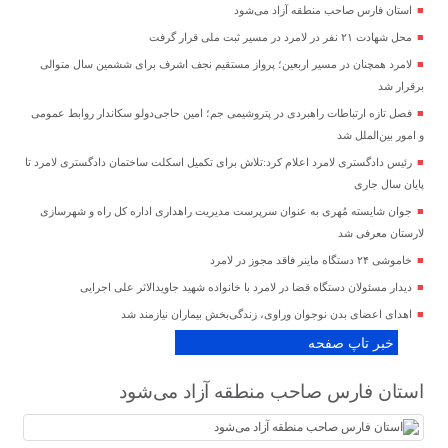
استان فارس صاحب منطقه آزاد می‌شود
محل شهادت ۲۱ نفر در لامرد در مسیر ثبت ملی قرار گرفت
لامرد همچنان در مسیر اربعین؛ پرواز مستقیم نجف اشرف برای ششمین سال متوالی
برقرار شد
فصل تازه ارتباطات راهبردی در پتروشیمی جم؛ امین حاجی‌دولو سکاندار روابط عمومی
و امور بین‌الملل شد
رئیس دادگستری لامرد اعلام کرد:تلاش برای تکمیل اسکلت ساختمان دادگستری لامرد تا
پایان سال جاری
جوان شایسته مُهری به عنوان سرپرست مدیریت راهداری اداره کل راه و شهرسازی
لارستان معرفی شد
خاموشی ۲۴ دستگاه ماینر فاقد مجوز در لامرد
دیدار مسئولان دستگاه قضا در لامرد با خانواده شهید جاویدالاثر علی اجرایی
اهدای اعضای بدن نوجوان وراوی، زندگی‌بخش بیماران نیازمند شد
خبر تاپ صفحه
استان فارس صاحب منطقه آزاد می‌شود