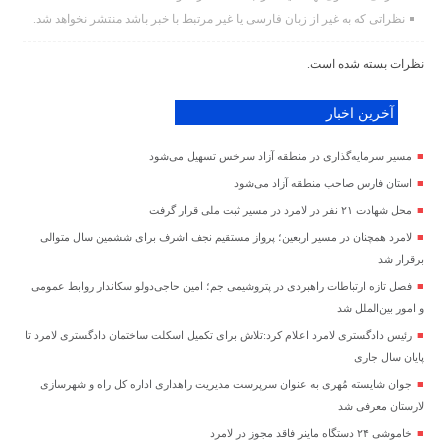
نظراتی که به غیر از زبان فارسی یا غیر مرتبط با خبر باشد منتشر نخواهد شد.
نظرات بسته شده است.
آخرین اخبار
مسیر سرمایه‌گذاری در منطقه آزاد سرخس تسهیل می‌شود
استان فارس صاحب منطقه آزاد می‌شود
محل شهادت ۲۱ نفر در لامرد در مسیر ثبت ملی قرار گرفت
لامرد همچنان در مسیر اربعین؛ پرواز مستقیم نجف اشرف برای ششمین سال متوالی
برقرار شد
فصل تازه ارتباطات راهبردی در پتروشیمی جم؛ امین حاجی‌دولو سکاندار روابط عمومی
و امور بین‌الملل شد
رئیس دادگستری لامرد اعلام کرد:تلاش برای تکمیل اسکلت ساختمان دادگستری لامرد تا
پایان سال جاری
جوان شایسته مُهری به عنوان سرپرست مدیریت راهداری اداره کل راه و شهرسازی
لارستان معرفی شد
خاموشی ۲۴ دستگاه ماینر فاقد مجوز در لامرد