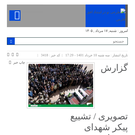
امروز : شنبه, ۱۷ مرداد , ۱۴۰۵
تاریخ انتشار : سه شنبه 10 خرداد 1401 - 17:29
کد خبر : 3418
چاپ خبر
گزارش
تصویری / تشییع
پیکر شهدای