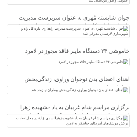
شد
جوان شایسته مُهری به عنوان سرپرست مدیریت
راهداری اداره کل راه و شهرسازی لارستان معرفی
شد
خاموشی ۲۴ دستگاه ماینر فاقد مجوز در لامرد
اهدای اعضای بدن نوجوان وراوی، زندگی‌بخش
بیماران نیازمند شد
برگزاری مراسم شام غریبان به یاد «شهیده زهرا
اسدی نژاد» در محل اصابت ترکش موشک‌های
آمریکای جنایتکار به لامرد