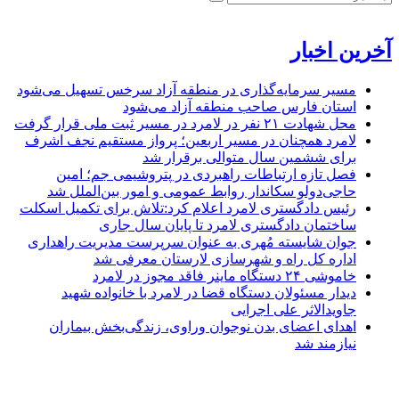
آخرین اخبار
مسیر سرمایه‌گذاری در منطقه آزاد سرخس تسهیل می‌شود
استان فارس صاحب منطقه آزاد می‌شود
محل شهادت ۲۱ نفر در لامرد در مسیر ثبت ملی قرار گرفت
لامرد همچنان در مسیر اربعین؛ پرواز مستقیم نجف اشرف
برای ششمین سال متوالی برقرار شد
فصل تازه ارتباطات راهبردی در پتروشیمی جم؛ امین
حاجی‌دولو سکاندار روابط عمومی و امور بین‌الملل شد
رئیس دادگستری لامرد اعلام کرد:تلاش برای تکمیل اسکلت
ساختمان دادگستری لامرد تا پایان سال جاری
جوان شایسته مُهری به عنوان سرپرست مدیریت راهداری
اداره کل راه و شهرسازی لارستان معرفی شد
خاموشی ۲۴ دستگاه ماینر فاقد مجوز در لامرد
دیدار مسئولان دستگاه قضا در لامرد با خانواده شهید
جاویدالاثر علی اجرایی
اهدای اعضای بدن نوجوان وراوی، زندگی‌بخش بیماران
نیازمند شد