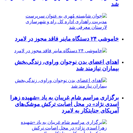
شد
خاموشی ۲۴ دستگاه ماینر فاقد مجوز در لامرد
اهدای اعضای بدن نوجوان وراوی، زندگی‌بخش
بیماران نیازمند شد
برگزاری مراسم شام غریبان به یاد «شهیده زهرا
اسدی نژاد» در محل اصابت ترکش موشک‌های
آمریکای جنایتکار به لامرد