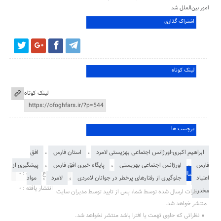
امور بین‌الملل شد
اشتراک گذاری
لینک کوتاه
لینک کوتاه
برچسب ها
ابراهیم اکبری-اورژانس اجتماعی بهزیستی لامرد
،
استان فارس
،
افق
فارس
،
اورژانس اجتماعی بهزیستی
،
پایگاه خبری افق فارس
،
پیشگیری از
در انتظار بررسی : 0
مجموع نظرات : 0
ارسال نظر شما
اعتیاد
،
جلوگیری از رفتارهای پرخطر در جوانان لامردی
،
لامرد
،
مواد
انتشار یافته : ۰
مخدر
نظرات ارسال شده توسط شما، پس از تایید توسط مدیران سایت
منتشر خواهد شد.
نظراتی که حاوی تهمت یا افترا باشد منتشر نخواهد شد.