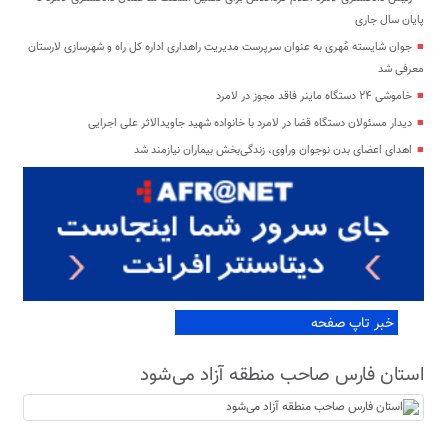
پایان سال جاری
جوان شایسته مُهری به عنوان سرپرست مدیریت راهداری اداره کل راه و شهرسازی لارستان
معرفی شد
خاموشی ۲۴ دستگاه ماینر فاقد مجوز در لامرد
دیدار مسئولان دستگاه قضا در لامرد با خانواده شهید جاویدالاثر علی اجرایی
اهدای اعضای بدن نوجوان وراوی، زندگی‌بخش بیماران نیازمند شد
خبر تاپ صفحه
استان فارس صاحب منطقه آزاد می‌شود