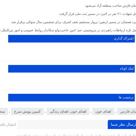
تان فارس صاحب منطقه آزاد می‌شود
 ۲۱ نفر در لامرد در مسیر ثبت ملی قرار گرفت
مرد همچنان در مسیر اربعین؛ پرواز مستقیم نجف اشرف برای ششمین سال متوالی برقرار شد
ل تازه ارتباطات راهبردی در پتروشیمی جم؛ امین حاجی‌دولو سکاندار روابط عمومی و امور بین‌الملل 
اشتراک گذاری
لینک کوتاه
برچسب ها
تان فارس
،
اهدای خون
،
اهدای خون، اهدای زندگی
،
کمپین پویش سرخ
،
منط
رسال نظر شما
انتشار یافته 
ظرات ارسال شده توسط شما، پس از تایید توسط مدیران سایت منتشر خواهد شد.