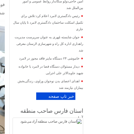
امین حاجی‌دولو سکاندار روابط عمومی و امور
فور
بین‌الملل شد
شد.
رئیس دادگستری لامرد اعلام کرد:تلاش برای
تکمیل اسکلت ساختمان دادگستری لامرد تا پایان سال
جاری
جوان شایسته مُهری به عنوان سرپرست مدیریت
راهداری اداره کل راه و شهرسازی لارستان معرفی
شد
خاموشی ۲۴ دستگاه ماینر فاقد مجوز در لامرد
دیدار مسئولان دستگاه قضا در لامرد با خانواده
شهید جاویدالاثر علی اجرایی
اهدای اعضای بدن نوجوان وراوی، زندگی‌بخش
بیماران نیازمند شد
خبر تاپ صفحه
استان فارس صاحب منطقه
آزاد می‌شود