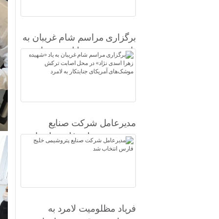
برگزاری مراسم شام غریبان به
یاد «شهیده زهرا اسدی نژاد» در
محل اصابت ترکش موشک‌های
آمریکای جنایتکار به لامرد
مدیرعامل شرکت صنایع
پتروشیمی خلیج فارس انتخاب
شد
فریاد مظلومیت لامرد به