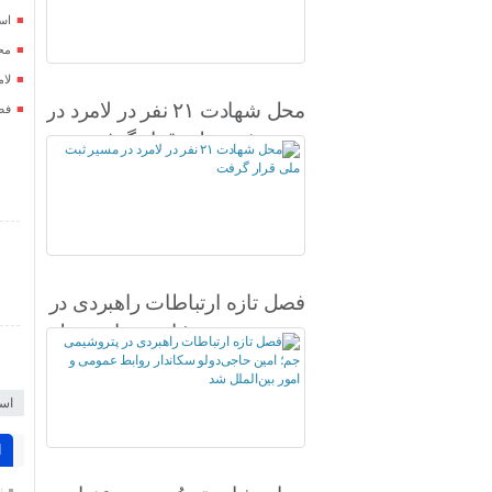
اس
محل شهادت
لا
محل شهادت ۲۱ نفر در لامرد در
فص
مسیر ثبت ملی قرار گرفت
فصل تازه ارتباطات راهبردی در
پتروشیمی جم؛ امین حاجی‌دولو
سکاندار روابط عمومی و امور
بین‌الملل شد
اس
ا
ن