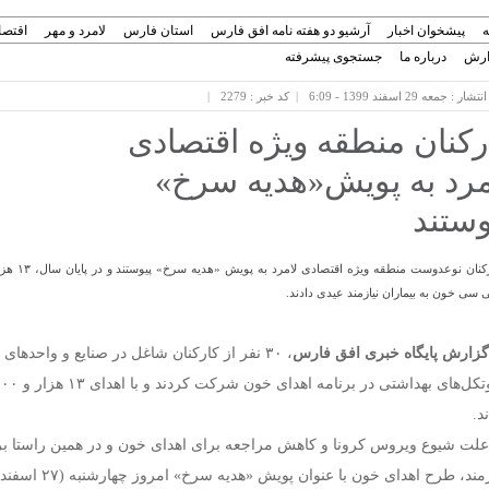
ه
پیشخوان اخبار
آرشیو دو هفته نامه افق فارس
استان فارس
لامرد و مهر
اقتصا
ارش
درباره ما
جستجوی پیشرفته
ار : جمعه 29 اسفند 1399 - 6:09
کد خبر : 2279
رکنان منطقه ویژه اقتصادی
مرد به پویش«هدیه سرخ»
وستند
سی خون به بیماران نیازمند عیدی دادند.
گزارش پایگاه خبری افق فارس
، ۳۰ نفر از کارکنان شاغل در صنایع و واحدها
د.
علت شیوع ویروس کرونا و کاهش مراجعه برای اهدای خون و در همین راستا برا
نیازمند، طرح اهد