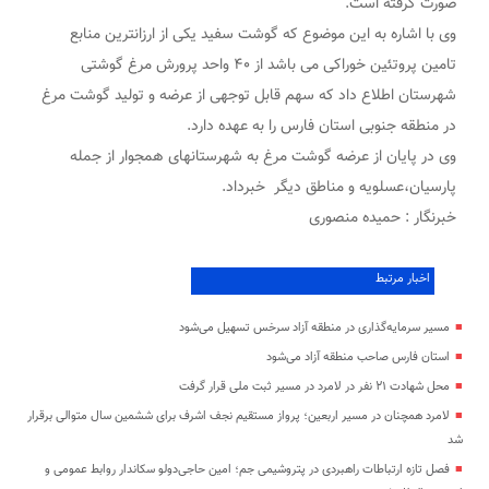
صورت گرفته است.
وی با اشاره به این موضوع که گوشت سفید یکی از ارزانترین منابع
تامین پروتئین خوراکی می باشد از ۴۰ واحد پرورش مرغ گوشتی
شهرستان اطلاع داد که سهم قابل توجهی از عرضه و تولید گوشت مرغ
در منطقه جنوبی استان فارس را به عهده دارد.
وی در پایان از عرضه گوشت مرغ به شهرستانهای همجوار از جمله
پارسیان،عسلویه و مناطق دیگر خبرداد.
خبرنگار : حمیده منصوری
اخبار مرتبط
مسیر سرمایه‌گذاری در منطقه آزاد سرخس تسهیل می‌شود
استان فارس صاحب منطقه آزاد می‌شود
محل شهادت ۲۱ نفر در لامرد در مسیر ثبت ملی قرار گرفت
لامرد همچنان در مسیر اربعین؛ پرواز مستقیم نجف اشرف برای ششمین سال متوالی برقرار
شد
فصل تازه ارتباطات راهبردی در پتروشیمی جم؛ امین حاجی‌دولو سکاندار روابط عمومی و