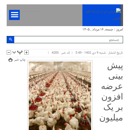
امروز : جمعه, ۱۶ مرداد , ۱۴۰۵
تاریخ انتشار : شنبه 9 دی 1402 - 5:49
کد خبر : 4285
چاپ خبر
پیش
بینی
عرضه
افزون
بر یک
میلیون