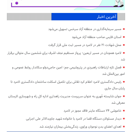
آخرین اخبار
مسیر سرمایه‌گذاری در منطقه آزاد سرخس تسهیل می‌شود
استان فارس صاحب منطقه آزاد می‌شود
محل شهادت ۲۱ نفر در لامرد در مسیر ثبت ملی قرار گرفت
لامرد همچنان در مسیر اربعین؛ پرواز مستقیم نجف اشرف برای ششمین سال متوالی برقرار
شد
فصل تازه ارتباطات راهبردی در پتروشیمی جم؛ امین حاجی‌دولو سکاندار روابط عمومی و
امور بین‌الملل شد
رئیس دادگستری لامرد اعلام کرد:تلاش برای تکمیل اسکلت ساختمان دادگستری لامرد تا
پایان سال جاری
جوان شایسته مُهری به عنوان سرپرست مدیریت راهداری اداره کل راه و شهرسازی لارستان
معرفی شد
خاموشی ۲۴ دستگاه ماینر فاقد مجوز در لامرد
دیدار مسئولان دستگاه قضا در لامرد با خانواده شهید جاویدالاثر علی اجرایی
اهدای اعضای بدن نوجوان وراوی، زندگی‌بخش بیماران نیازمند شد