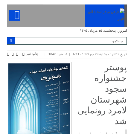
امروز : پنجشنبه, ۱۵ مرداد , ۱۴۰۵
چاپ خبر
تاریخ انتشار : دوشنبه 29 دی 1399 - 6:11
کد خبر : 1842
پوستر
جشنواره
سجود
شهرستان
لامرد رونمایی
شد