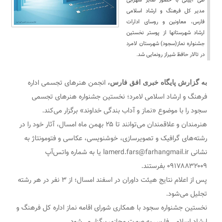
طی آیینی با حضور صابر سهرابی
مدیر کل فرهنگ و ارشاد اسلامی
فارس، معاونین و روسای ادارات
ارشاد شهرستانها از پوستر نخستین
جشنواره نماز(سجود) شهرستان لامرد
در تالار حافظ شیراز رونمایی شد.
انجمن هنرهای تجسمی اداره
به گزارش پایگاه خبری افق فارس،
فرهنگ و ارشاد اسلامی لامرد؛ نخستین جشنواره هنرهای تجسمی
سجود را با موضوع «نماز و آداب بندگی خداوند» برگزار می‌کند.
هنرمندان و علاقمندان می‌توانند تا ۲۵ بهمن ماه امسال، آثار خود را در
رشته‌های گرافیک و تصویرسازی، خوشنویسی، عکاسی و فتومونتاژ به
نشانی lamerd.fars@farhangmail.ir یا به شماره واتس‌آپ
۰۹۱۷۸۸۳۲۰۰۹ بفرستند.
پس از اعلام نتایج هیئت داوران در اسفند امسال؛ از ۳ نفر در هر رشته
تجلیل می‌شود.
نخستین جشنواره سجود با همکاری شورای اقامه نماز اداره کل فرهنگ و
ارشاد اسلامی فارس به صورت مجازی برگزار می‌شود.