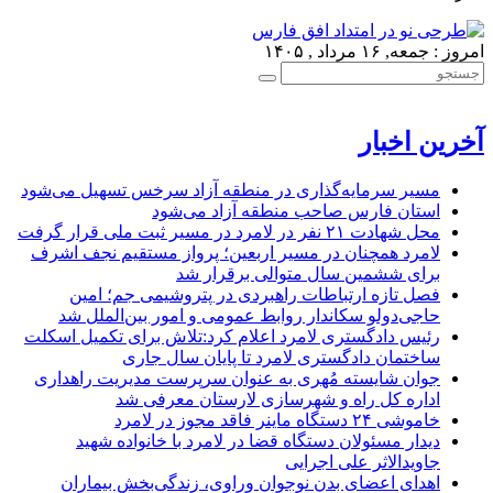
امروز : جمعه, ۱۶ مرداد , ۱۴۰۵
آخرین اخبار
مسیر سرمایه‌گذاری در منطقه آزاد سرخس تسهیل می‌شود
استان فارس صاحب منطقه آزاد می‌شود
محل شهادت ۲۱ نفر در لامرد در مسیر ثبت ملی قرار گرفت
لامرد همچنان در مسیر اربعین؛ پرواز مستقیم نجف اشرف
برای ششمین سال متوالی برقرار شد
فصل تازه ارتباطات راهبردی در پتروشیمی جم؛ امین
حاجی‌دولو سکاندار روابط عمومی و امور بین‌الملل شد
رئیس دادگستری لامرد اعلام کرد:تلاش برای تکمیل اسکلت
ساختمان دادگستری لامرد تا پایان سال جاری
جوان شایسته مُهری به عنوان سرپرست مدیریت راهداری
اداره کل راه و شهرسازی لارستان معرفی شد
خاموشی ۲۴ دستگاه ماینر فاقد مجوز در لامرد
دیدار مسئولان دستگاه قضا در لامرد با خانواده شهید
جاویدالاثر علی اجرایی
اهدای اعضای بدن نوجوان وراوی، زندگی‌بخش بیماران