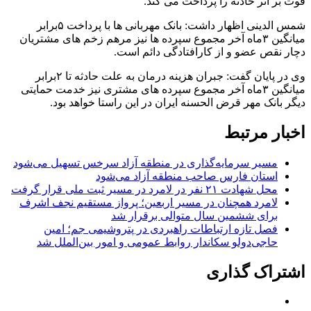
فوت بر اثر حادثه را پرداخت می کند.
شمس الدینی اظهار داشت: بانک مهربانی ها با پرداخت ۵برابر
میانگین ۳ماه آخر مجموع سپرده ها نیز مرهم زخم های مشتریان
دچار نقص عضو و از کارافتادگی دائم است.
وی در پایان گفت: جبران هزینه درمان به علت حادثه تا ۲برابر
میانگین ۳ماه آخر مجموع سپرده های مشتری نیز خدمت حمایتی
دیگر بانک مهر قرض الحسنه ایران در این راستا خواهد بود.
اخبار مرتبط
مسیر سرمایه‌گذاری در منطقه آزاد سرخس تسهیل می‌شود
استان فارس صاحب منطقه آزاد می‌شود
محل شهادت ۲۱ نفر در لامرد در مسیر ثبت ملی قرار گرفت
لامرد همچنان در مسیر اربعین؛ پرواز مستقیم نجف اشرف
برای ششمین سال متوالی برقرار شد
فصل تازه ارتباطات راهبردی در پتروشیمی جم؛ امین
حاجی‌دولو سکاندار روابط عمومی و امور بین‌الملل شد
اشتراک گذاری