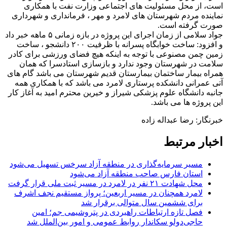
است، از محل مسئولیت های اجتماعی وزارت نفت با همکاری
نماینده مردم شهرستان های لامرد و مهر ، فرمانداری و شهرداری
صورت گرفته است.
جواد سلامی از زمان اجرای این پروژه در بازه زمانی ۵ ماهه خبر داد
و افزود: ساخت خوابگاه پسرانه با ظرفیت ۲۰۰ دانشجو ، ساخت
زمین چمن مصنوعی با توجه به اینکه هیچ فضای ورزشی برای کادر
سلامت در شهرستان وجود ندارد و بازسازی استادسرا که همان
همراه بیمار ساختمان بیمارستان قدیم شهرستان می باشد گام های
آتی عمرانی دانشکده پرستاری لامرد می باشد که با همکاری همه
جانبه دانشگاه علوم پزشکی شیراز و خیرین محترم امید به آغاز کار
این پروژه ها می باشد.
خبرنگار: رضا عبداله زاده
اخبار مرتبط
مسیر سرمایه‌گذاری در منطقه آزاد سرخس تسهیل می‌شود
استان فارس صاحب منطقه آزاد می‌شود
محل شهادت ۲۱ نفر در لامرد در مسیر ثبت ملی قرار گرفت
لامرد همچنان در مسیر اربعین؛ پرواز مستقیم نجف اشرف
برای ششمین سال متوالی برقرار شد
فصل تازه ارتباطات راهبردی در پتروشیمی جم؛ امین
حاجی‌دولو سکاندار روابط عمومی و امور بین‌الملل شد