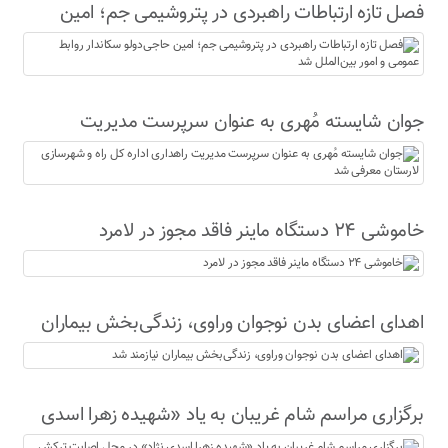
فصل تازه ارتباطات راهبردی در پتروشیمی جم؛ امین
حاجی‌دولو سکاندار روابط عمومی و امور بین‌الملل شد
جوان شایسته مُهری به عنوان سرپرست مدیریت
راهداری اداره کل راه و شهرسازی لارستان معرفی شد
خاموشی ۲۴ دستگاه ماینر فاقد مجوز در لامرد
اهدای اعضای بدن نوجوان وراوی، زندگی‌بخش بیماران
نیازمند شد
برگزاری مراسم شام غریبان به یاد «شهیده زهرا اسدی
نژاد» در محل اصابت ترکش موشک‌های آمریکای