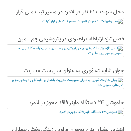
محل شهادت ۲۱ نفر در لامرد در مسیر ثبت ملی قرار
گرفت
فصل تازه ارتباطات راهبردی در پتروشیمی جم؛ امین
حاجی‌دولو سکاندار روابط عمومی و امور بین‌الملل شد
جوان شایسته مُهری به عنوان سرپرست مدیریت
راهداری اداره کل راه و شهرسازی لارستان معرفی شد
خاموشی ۲۴ دستگاه ماینر فاقد مجوز در لامرد
اهدای اعضای بدن نوجوان وراوی، زندگی‌بخش بیماران