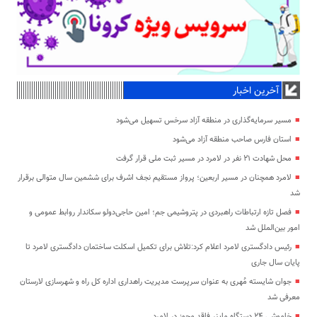
آخرین اخبار
مسیر سرمایه‌گذاری در منطقه آزاد سرخس تسهیل می‌شود
استان فارس صاحب منطقه آزاد می‌شود
محل شهادت ۲۱ نفر در لامرد در مسیر ثبت ملی قرار گرفت
لامرد همچنان در مسیر اربعین؛ پرواز مستقیم نجف اشرف برای ششمین سال متوالی برقرار
شد
فصل تازه ارتباطات راهبردی در پتروشیمی جم؛ امین حاجی‌دولو سکاندار روابط عمومی و
امور بین‌الملل شد
رئیس دادگستری لامرد اعلام کرد:تلاش برای تکمیل اسکلت ساختمان دادگستری لامرد تا
پایان سال جاری
جوان شایسته مُهری به عنوان سرپرست مدیریت راهداری اداره کل راه و شهرسازی لارستان
معرفی شد
خاموشی ۲۴ دستگاه ماینر فاقد مجوز در لامرد