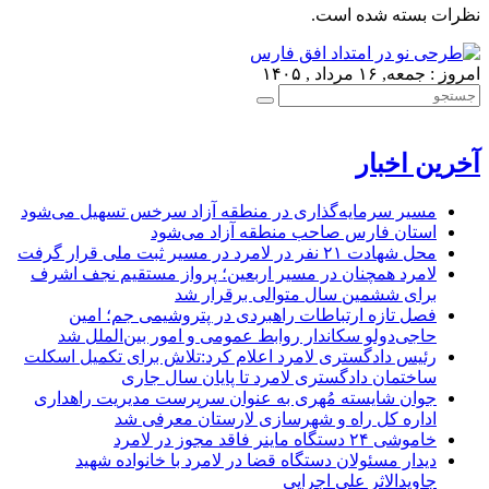
نظرات بسته شده است.
امروز : جمعه, ۱۶ مرداد , ۱۴۰۵
آخرین اخبار
مسیر سرمایه‌گذاری در منطقه آزاد سرخس تسهیل می‌شود
استان فارس صاحب منطقه آزاد می‌شود
محل شهادت ۲۱ نفر در لامرد در مسیر ثبت ملی قرار گرفت
لامرد همچنان در مسیر اربعین؛ پرواز مستقیم نجف اشرف
برای ششمین سال متوالی برقرار شد
فصل تازه ارتباطات راهبردی در پتروشیمی جم؛ امین
حاجی‌دولو سکاندار روابط عمومی و امور بین‌الملل شد
رئیس دادگستری لامرد اعلام کرد:تلاش برای تکمیل اسکلت
ساختمان دادگستری لامرد تا پایان سال جاری
جوان شایسته مُهری به عنوان سرپرست مدیریت راهداری
اداره کل راه و شهرسازی لارستان معرفی شد
خاموشی ۲۴ دستگاه ماینر فاقد مجوز در لامرد
دیدار مسئولان دستگاه قضا در لامرد با خانواده شهید
جاویدالاثر علی اجرایی