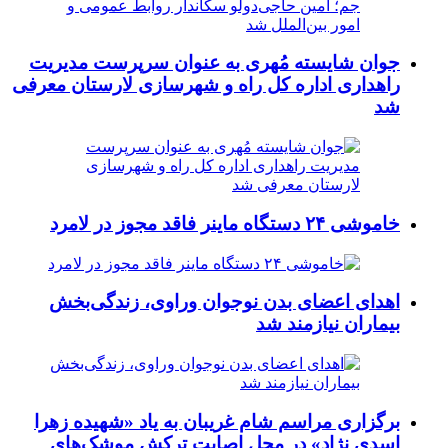
جوان شایسته مُهری به عنوان سرپرست مدیریت
راهداری اداره کل راه و شهرسازی لارستان معرفی
شد
خاموشی ۲۴ دستگاه ماینر فاقد مجوز در لامرد
اهدای اعضای بدن نوجوان وراوی، زندگی‌بخش
بیماران نیازمند شد
برگزاری مراسم شام غریبان به یاد «شهیده زهرا
اسدی نژاد» در محل اصابت ترکش موشک‌های