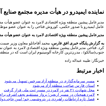
نماینده ایمیدرو در هیأت مدیره مجتمع صنایع
مدیرعامل پیشین منطقه ویژه اقتصادی لامرد به عنوان عضو هیأت م
عامل ایمیدرو با صدور حکمی، کوروش فتاحی را به عنوان عضو موظف
مدیرعامل پیشین منطقه ویژه اقتصادی لامرد به عنوان عضو هیأت م
به گزارش پایگاه خبری افق فارس،
محمد آقاجانلو معاون وزیر صمت 
کرد.
فتاحی مدیرعامل پیشین منطقه ویژه اقتصادی لامرد به عنوان نم
جنوب(سالکو) ، مدرن‌ترین کارخانه آلومینیوم ایران است که در منطق
خبرنگار: طیبه عبداله زاده
اخبار مرتبط
مسیر سرمایه‌گذاری در منطقه آزاد سرخس تسهیل می‌شود
استان فارس صاحب منطقه آزاد می‌شود
محل شهادت ۲۱ نفر در لامرد در مسیر ثبت ملی قرار گرفت
لامرد همچنان در مسیر اربعین؛ پرواز مستقیم نجف اشرف برا
فصل تازه ارتباطات راهبردی در پتروشیمی جم؛ امین حاجی‌دولو