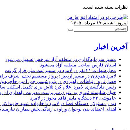
نظرات بسته شده است.
امروز : شنبه, ۱۷ مرداد , ۱۴۰۵
آخرین اخبار
مسیر سرمایه‌گذاری در منطقه آزاد سرخس تسهیل می‌شود
استان فارس صاحب منطقه آزاد می‌شود
محل شهادت ۲۱ نفر در لامرد در مسیر ثبت ملی قرار گرفت
لامرد همچنان در مسیر اربعین؛ پرواز مستقیم نجف اشرف برا
فصل تازه ارتباطات راهبردی در پتروشیمی جم؛ امین حاجی‌دولو
رئیس دادگستری لامرد اعلام کرد:تلاش برای تکمیل اسکلت ساخ
جوان شایسته مُهری به عنوان سرپرست مدیریت راهداری ادار
خاموشی ۲۴ دستگاه ماینر فاقد مجوز در لامرد
دیدار مسئولان دستگاه قضا در لامرد با خانواده شهید جاویدالاثر
اهدای اعضای بدن نوجوان وراوی، زندگی‌بخش بیماران نیازمند 