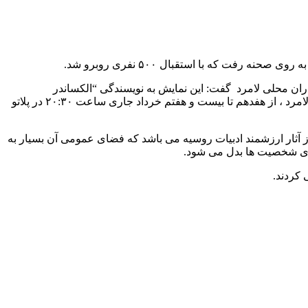
ت که با استقبال ۵۰۰ نفری روبرو شد.
ان محلی لامرد گفت: این نمایش به نویسندگی “الکساندر
وامپیلوف” از نمایشنامه نویسان بزرگ روس، به کارگردانی “جعفر محسنی ” با تهیه کنندگی و ترجمه “حبیب ضیایی” از هنرمندان شهرستان لامرد ، از هفدهم تا بیست و هفتم خرداد جاری ساعت ۲۰:۳۰ در پلاتو
ز آثار ارزشمند ادبیات روسیه می باشد که فضای عمومی آن بسیار به
ای شخصیت ها بدل می شود.
کردند.