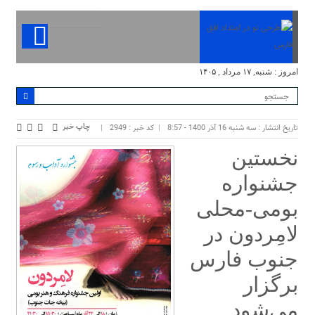
امروز : شنبه, ۱۷ مرداد , ۱۴۰۵
چاپ خبر
تاریخ انتشار : سه شنبه 16 آذر 1400 - 8:57
کد خبر : 2949
نخستین
جشنواره
بومی-محلی
لامِردون در
جنوب فارس
برگزار
می‌شود