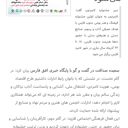
دبیر جشنواره لامِردون گفت:
لامِردون به عنوان اولین جشنواره
فرهنگ و هنر بومی جنوب فارس با
هدف معرفی آداب و رسوم، صنایع
دستی و هنرهای سنتی با حضور
ده‌ها هنرمند جنوب فارس، ۱۸ تا
۲۲ آذرماه سال جاری در شهر لامرد
فارس برگزار می شود.
بیان کرد: در
سعیده صداقت در گفت و گو با پایگاه خبری افق فارس
گام نخست، در نشستی که با بانوان رابط ادارات داشتیم طرح اقتصاد
بومی، هویت لامردی، اشتغال ملی، آشنایی و پاسداست آداب نیاکان و
زندگی سالم بیان و مقرر شد هر اداره، در زمینه ای که می‌تواند همکاری
لازم را انجام دهد؛ ادارات، انجمن های هنری و مردم نهاد و صنایع از
پیشنهاد ارائه شده حمایت کردند.
این فعال فرهنگی-اجتماعی افزود: در گام دوم، کارآفرینان را شناسایی و
برای حضور در چنین جشنواره ای دعوت کردیم و بدین ترتیب جشنواره