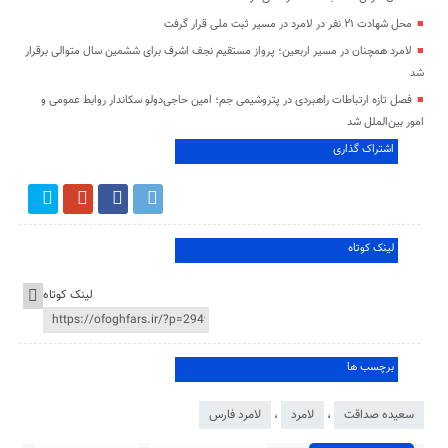
محل شهادت ۲۱ نفر در لامرد در مسیر ثبت ملی قرار گرفت
لامرد همچنان در مسیر اربعین؛ پرواز مستقیم نجف اشرف برای ششمین سال متوالی برقرار
شد
فصل تازه ارتباطات راهبردی در پتروشیمی جم؛ امین حاجی‌دولو سکاندار روابط عمومی و
امور بین‌الملل شد
اشتراک گذاری
لینک کوتاه
لینک کوتاه
برچسب ها
سعیده صداقت
،
لامرد
،
لامرد فارس