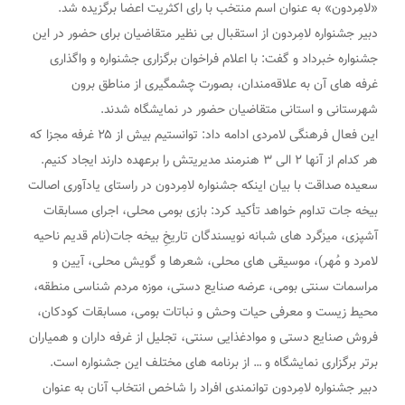
«لامِردون» به عنوان اسم منتخب با رای اکثریت اعضا برگزیده شد.
دبیر جشنواره لامِردون از استقبال بی نظیر متقاضیان برای حضور در این
جشنواره خبرداد و گفت: با اعلام فراخوان برگزاری جشنواره و واگذاری
غرفه های آن به علاقه‌مندان، بصورت چشمگیری از مناطق برون
شهرستانی و استانی متقاضیان حضور در نمایشگاه شدند.
این فعال فرهنگی لامردی ادامه داد: توانستیم بیش از ۲۵ غرفه مجزا که
هر کدام از آنها ۲ الی ۳ هنرمند مدیریتش را برعهده دارند ایجاد کنیم.
سعیده صداقت با بیان اینکه جشنواره لامِردون در راستای یادآوری اصالت‌
بیخه جات تداوم خواهد تأکید کرد: بازی بومی محلی، اجرای مسابقات
آشپزی، میزگرد های شبانه نویسندگان تاریخِ بیخه جات(نام قدیم ناحیه
لامرد و مُهر)، موسیقی های محلی، شعرها و گویش محلی، آیین و
مراسمات سنتی بومی، عرضه صنایع دستی، موزه مردم شناسی منطقه،
محیط زیست و معرفی حیات وحش و نباتات بومی، مسابقات کودکان،
فروش صنایع دستی و موادغذایی سنتی، تجلیل از غرفه داران و همیاران
برتر برگزاری نمایشگاه و … از برنامه های مختلف این جشنواره است.
دبیر جشنواره لامِردون توانمندی افراد را شاخص انتخاب آنان به عنوان