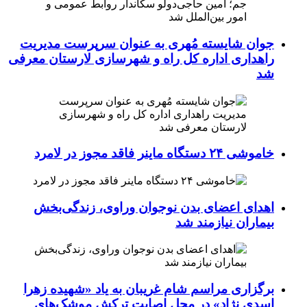
جوان شایسته مُهری به عنوان سرپرست مدیریت
راهداری اداره کل راه و شهرسازی لارستان معرفی
شد
خاموشی ۲۴ دستگاه ماینر فاقد مجوز در لامرد
اهدای اعضای بدن نوجوان وراوی، زندگی‌بخش
بیماران نیازمند شد
برگزاری مراسم شام غریبان به یاد «شهیده زهرا
اسدی نژاد» در محل اصابت ترکش موشک‌های