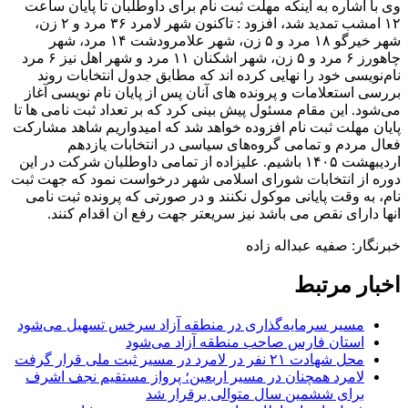
وی با اشاره به اینکه مهلت ثبت نام برای داوطلبان تا پایان ساعت
١٢ امشب تمدید شد، افزود : تاکنون شهر لامرد ٣۶ مرد و ٢ زن،
شهر خیرگو ١٨ مرد و ۵ زن، شهر علامرودشت ١۴ مرد، شهر
چاهورز ۶ مرد و ۵ زن، شهر اشکنان ١١ مرد و شهر اهل نیز ۶ مرد
نام‌نویسی خود را نهایی کرده اند که مطابق جدول انتخابات روند
بررسی استعلامات و پرونده های آنان پس از پایان نام نویسی آغاز
می‌شود. این مقام مسئول پیش بینی کرد که بر تعداد ثبت نامی ها تا
پایان مهلت ثبت نام افزوده خواهد شد که امیدواریم شاهد مشارکت
فعال مردم و تمامی گروه‌های سیاسی در انتخابات یازدهم
اردیبهشت ١۴٠۵ باشیم. علیزاده از تمامی داوطلبان شرکت در این
دوره از انتخابات شورای اسلامی شهر درخواست نمود که جهت ثبت
نام، به وقت پایانی موکول نکنند و در صورتی که پرونده ثبت نامی
انها دارای نقص می باشد نیز سریعتر جهت رفع ان اقدام کنند.
خبرنگار: صفیه عبداله زاده
اخبار مرتبط
مسیر سرمایه‌گذاری در منطقه آزاد سرخس تسهیل می‌شود
استان فارس صاحب منطقه آزاد می‌شود
محل شهادت ۲۱ نفر در لامرد در مسیر ثبت ملی قرار گرفت
لامرد همچنان در مسیر اربعین؛ پرواز مستقیم نجف اشرف
برای ششمین سال متوالی برقرار شد