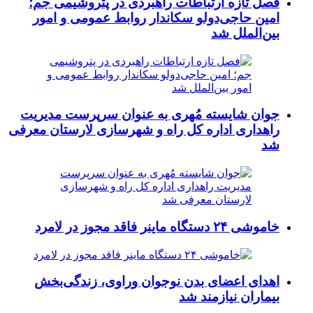
فصل تازه ارتباطات راهبردی در پتروشیمی جم؛
امین حاجی‌دولو سکاندار روابط عمومی و امور
بین‌الملل شد
جوان شایسته مُهری به عنوان سرپرست مدیریت
راهداری اداره کل راه و شهرسازی لارستان معرفی
شد
خاموشی ۲۴ دستگاه ماینر فاقد مجوز در لامرد
اهدای اعضای بدن نوجوان وراوی، زندگی‌بخش
بیماران نیازمند شد