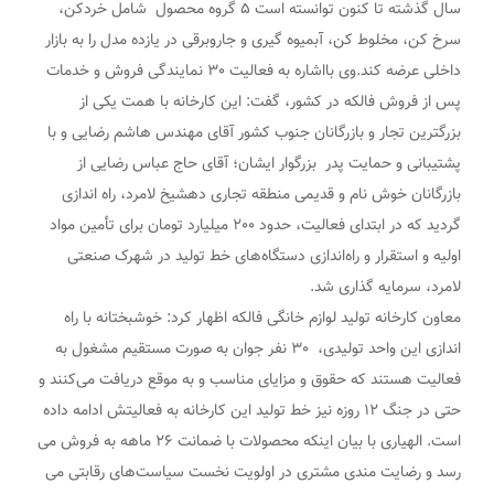
سال گذشته تا کنون توانسته است ۵ گروه محصول شامل خردکن،
سرخ کن، مخلوط کن، آبمیوه گیری و جاروبرقی در یازده مدل را به بازار
داخلی عرضه کند.وی بااشاره به فعالیت ٣٠ نمایندگی فروش و خدمات
پس از فروش فالکه در کشور، گفت: این کارخانه با همت یکی از
بزرگترین تجار و بازرگانان جنوب کشور آقای مهندس هاشم رضایی و با
پشتیبانی و حمایت پدر بزرگوار ایشان؛ آقای حاج عباس رضایی از
بازرگانان خوش نام و قدیمی منطقه تجاری دهشیخ لامرد، راه اندازی
گردید که در ابتدای فعالیت، حدود ٢٠٠ میلیارد تومان برای تأمین مواد
اولیه و استقرار و راه‌اندازی دستگاه‌های خط تولید در شهرک صنعتی
لامرد، سرمایه گذاری شد.
معاون کارخانه تولید لوازم خانگی فالکه اظهار کرد: خوشبختانه با راه
اندازی این واحد تولیدی، ٣٠ نفر جوان به صورت مستقیم مشغول به
فعالیت هستند که حقوق و مزایای مناسب و به موقع دریافت می‌کنند و
حتی در جنگ ١٢ روزه نیز خط تولید این کارخانه به فعالیتش ادامه داده
است. الهیاری با بیان اینکه محصولات با ضمانت ٢۶ ماهه به فروش می
رسد و رضایت مندی مشتری در اولویت نخست سیاست‌های رقابتی می