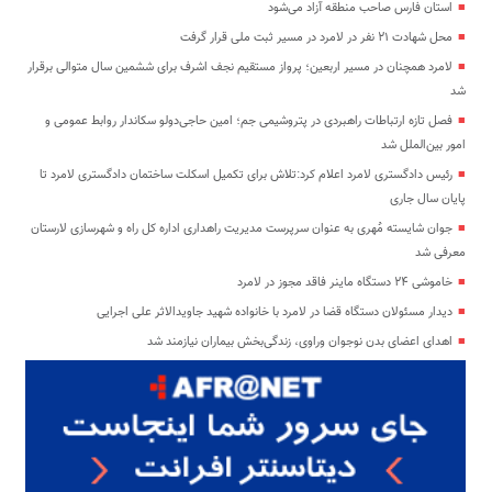
استان فارس صاحب منطقه آزاد می‌شود
محل شهادت ۲۱ نفر در لامرد در مسیر ثبت ملی قرار گرفت
لامرد همچنان در مسیر اربعین؛ پرواز مستقیم نجف اشرف برای ششمین سال متوالی برقرار
شد
فصل تازه ارتباطات راهبردی در پتروشیمی جم؛ امین حاجی‌دولو سکاندار روابط عمومی و
امور بین‌الملل شد
رئیس دادگستری لامرد اعلام کرد:تلاش برای تکمیل اسکلت ساختمان دادگستری لامرد تا
پایان سال جاری
جوان شایسته مُهری به عنوان سرپرست مدیریت راهداری اداره کل راه و شهرسازی لارستان
معرفی شد
خاموشی ۲۴ دستگاه ماینر فاقد مجوز در لامرد
دیدار مسئولان دستگاه قضا در لامرد با خانواده شهید جاویدالاثر علی اجرایی
اهدای اعضای بدن نوجوان وراوی، زندگی‌بخش بیماران نیازمند شد