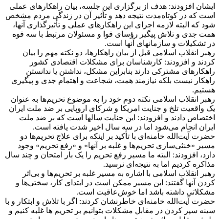
ایشان افزودند: هدف از برگزاری این جلسه، بیان راهکارهای عملی
است که در کوتاه‌مدت نتیجه دهد و تأثیر آن در زندگی مردم مشخص
شود که البته لازمه اجرای این راهکارهای عملی و تأثیرگذاری آنها،
همت جدی و تلاش پیگیر رؤسای قوا و مسئولان مرتبط با سه قوه
در تشکیلات و سازمانهای آنها است.
رهبر انقلاب اسلامی قبل از بیان راهکارها، دو نکته مهم را بیان
کردند و افزودند: کارشناسان برای مشکلات اقتصادی کشور
راهکارهای مشترکی دارند بنابراین مشکل، نداشتن یا ندانستن
راهکار نیست بلکه نیازمند همت، شجاعت و اهتمام جدی و پیگیری
هستیم.
رهبر انقلاب اسلامی نکته دوم خود را به موضوع تحریم‌ها به عنوان
یک واقعیت تلخ و جنایت امریکا و شرکای اروپایی بر ضد ملت ایران
اختصاص دادند و افزودند: این جنایت سالها است که بر ضد ملت
ایران انجام می‌شود اما در سه سال اخیر شدت یافته است.
حضرت آیت‌الله خامنه‌ای با تأکید بر اینکه برای علاج تحریم‌ها دو
مسیر «خنثی‌سازی تحریم‌ها و غلبه بر آنها» و «رفع تحریم» وجود
دارد، افزودند: البته ما مسیر رفع تحریم را یک بار امتحان و چند سال
مذاکره کردیم اما به نتیجه‌ای نرسید.
رهبر انقلاب اسلامی با اشاره به مسیر غلبه بر تحریم‌ها و بی‌اثر
کردن آنها گفتند: این مسیر ممکن است در ابتدای کار، سختی‌ها و
مشکلاتی داشته باشد اما خوش‌عاقبت است.
حضرت آیت‌الله خامنه‌ای خاطرنشان کردند: اگر با تلاش و ابتکار و با
سینه سپر کردن در مقابل مشکلات بتوانیم بر تحریم ها غلبه کنیم و