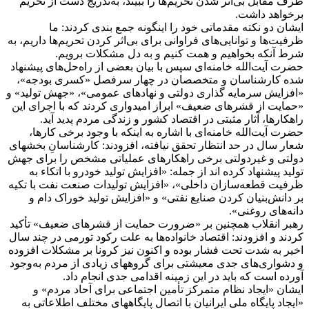
طرف مقابل بی‌اثر شدن تحریم‌ها را ببیند، به‌تدریج دست از تحریم
برخواهد داشت.
ایشان دو نکته مقدماتی خود را اینگونه جمع بندی کردند: ما
ظرفیت‌ها و توانایی‌های فراوانی برای بی‌اثر کردن تحریم‌ها داریم، به
شرط آنکه بخواهیم و همت کنیم و به دل مشکلات برویم.
حضرت آیت‌الله خامنه‌ای سپس با بیان بعضی از راه‌حل‌های پیشنهاد
شده کارشناسان و متخصصان در چهار سرفصل «کسری بودجه»،
«افزایش سرمایه گذاری دولتی و نهادهای عمومی»، «جهش تولید» و
«حمایت از قشرهای ضعیف» ابراز امیدواری کردند که با اجرای این
راهکارها، آثار مثبتی در اقتصاد کشور و زندگی مردم پدید آید.
حضرت آیت‌الله خامنه‌ای با اشاره به اینکه با وجود برخی کارها،
شعار سال در حد انتظار تحقق نیافته، افزودند: کارشناسانِ بخشهای
دولتی و غیردولتی برخی راهکارهای عملیاتی مشخص را برای جهش
تولید پیشنهاد کرده اند از جمله: «افزایش تولید خودرو با اتکاء به
ظرفیت قطعه‌سازان داخلی»، «افزایش تولیدات صنعت نفت با تکیه
بر دانش‌بنیان کردن صنایع نفتی» و «افزایش تولید خوراک دام و
دانه‌های روغنی».
رهبر انقلاب همچنین بر «ضرورت حمایت از قشرهای ضعیف» تأکید
کردند و افزودند: اقتصاد خانواده‌ها به علت رکود تورمی در چند سال
اخیر به شدت تحت فشار بوده و اکنون نیز کرونا بر مشکلات افزوده
و دشواری‌های جدی معیشتی برای گروههای زیادی از مردم به‌وجود
آورده است که باید در این زمینه اقدامی جدی انجام داد.
ایشان «ایجاد نظام متمرکز تأمین اجتماعی برای آحاد مردم» و
«ایجاد پایگاه ملی ایرانیان با اتصالِ پایگاههای مختلف اطلاعاتی به