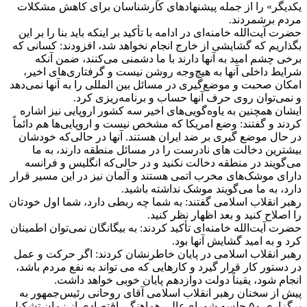
یکدیگر» را از جمله پیشنهادهای کارشناسان برای کاهش مشکلات
مردم برشمردند.
حضرت آیت‌الله خامنه‌ای در ادامه با تأکید بر اینکه باید بنا را بر این
بگذاریم که گشایشی از خارج انجام نخواهد شد، افزودند: کسانی که
برخی چشم امید به آنها دارند با ما دشمنی می‌کنند، ضمن آنکه
شرایط داخلی آنها به هیچ‌وجه روشن نیست و گرفتاری‌های اخیر،
امکان صحبت و موضع‌گیری در مسائل بین المللی را به آنها نمی‌دهد
و نمی‌توان روی حرف آنها حساب و برنامه‌ریزی کرد.
ایشان همچنین به یاوه‌گویی‌های اخیر سه کشور اروپایی نیز اشاره
کردند و گفتند: وضع امریکا که مشخص نیست و اروپایی‌ها هم دائماً
در حال موضع گیری بر ضد ایران هستند. آنها در حالی‌که خودشان
بیشترین دخالت های نادرست را در مسائل منطقه دارند، به ما
می‌گویند در منطقه دخالت نکنید و در حالی‌که انگلیس و فرانسه
دارای موشک‌های مخرب اتمی هستند و آلمان نیز در این مسیر قرار
دارد، به ما می‌گویند موشک نداشته باشید.
رهبر انقلاب اسلامی گفتند: به شما چه ربطی دارد، شما اول خودتان
را اصلاح کنید و بعد اظهار نظر کنید.
حضرت آیت‌الله خامنه‌ای تأکید کردند: به بیگانگان نمی‌توان اطمینان
کرد و به امید گشایش آنها بود.
رهبر انقلاب اسلامی در پایان خاطرنشان کردند: اگر حرکت و عمل
در دستور کار قرار گیرد و کارهایی که می تواند به نفع مردم باشد،
انجام شود، یقیناً دولت دوازدهم پایان خوبی خواهد داشت.
پیش از سخنان رهبر انقلاب اسلامی آقای روحانی رئیس‌جمهور به
برگزاری ۵۰ جلسه شورای‌عالی هماهنگی اقتصادی از زمان تشکیل