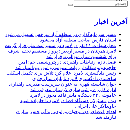
آخرین اخبار
مسیر سرمایه‌گذاری در منطقه آزاد سرخس تسهیل می‌شود
استان فارس صاحب منطقه آزاد می‌شود
محل شهادت ۲۱ نفر در لامرد در مسیر ثبت ملی قرار گرفت
لامرد همچنان در مسیر اربعین؛ پرواز مستقیم نجف اشرف
برای ششمین سال متوالی برقرار شد
فصل تازه ارتباطات راهبردی در پتروشیمی جم؛ امین
حاجی‌دولو سکاندار روابط عمومی و امور بین‌الملل شد
رئیس دادگستری لامرد اعلام کرد:تلاش برای تکمیل اسکلت
ساختمان دادگستری لامرد تا پایان سال جاری
جوان شایسته مُهری به عنوان سرپرست مدیریت راهداری
اداره کل راه و شهرسازی لارستان معرفی شد
خاموشی ۲۴ دستگاه ماینر فاقد مجوز در لامرد
دیدار مسئولان دستگاه قضا در لامرد با خانواده شهید
جاویدالاثر علی اجرایی
اهدای اعضای بدن نوجوان وراوی، زندگی‌بخش بیماران
نیازمند شد