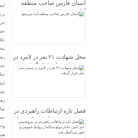
استان فارس صاحب منطقه
ایش
آزاد می‌شود
پرش
حرک
حضر
خلأ
مخت
محل شهادت ۲۱ نفر در لامرد در
رهب
مسیر ثبت ملی قرار گرفت
حتم
سلا
ایش
مقا
رهب
ضای
فصل تازه ارتباطات راهبردی در
حضر
پتروشیمی جم؛ امین حاجی‌دولو
واج
سکاندار روابط عمومی و امور
بین‌الملل شد
هست