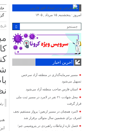
خان
امروز : پنجشنبه, ۱۵ مرداد , ۱۴۰۵
گز
تاریخ انتش
مب
کا
کن
آخرین اخبار
شو
مسیر سرمایه‌گذاری در منطقه آزاد سرخس
با
تسهیل می‌شود
نظ
استان فارس صاحب منطقه آزاد می‌شود
محل شهادت ۲۱ نفر در لامرد در مسیر ثبت ملی
قرار گرفت
رئی
لامرد همچنان در مسیر اربعین؛ پرواز مستقیم نجف
اشرف برای ششمین سال متوالی برقرار شد
هبر
فصل تازه ارتباطات راهبردی در پتروشیمی جم؛
این