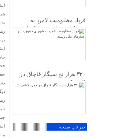
ایش
همه
فریاد مظلومیت لامرد به
ندا
شورای حقوق بشر سازمان
رهب
ملل رسید
برخ
ایش
بنا
فحا
۳۲۰ هزار نخ سیگار قاچاق در
حضر
لامرد کشف شد
دنی
دیگ
رهب
نام
جمه
ایش
خبر تاپ صفحه
و ا