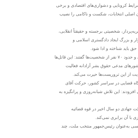
ر انتخابات ۲۸ خرداد گفتند: مردم در شرایط کرونایی و دشواری‌های اقتصادی و برخی
دگان اصلی انتخابات، شکست و ناکامی را نصیب
یه‌پرداز، شخصیتی برجسته و حقیقتاً انقلابی،
وار و بزرگ ایجاد دادگستری اسلامی و
ق باید شناخته و ادا شود.
رهبر انقلاب با اشاره به جنایت فجیع منافقین در به شهادت رساندن آیت‌الله بهشتی و حدود ۷۰ نفر از شخصیت‌ها گفتند: این قاتل‌ها
 کشورهای مدعی حقوق بشر آزادانه فعالیت
یت از این تروریست‌ها حیرت می‌کند.
ستگاه قضایی در سراسر کشور، حرکت آقای
زودند: این تلاش شبانه‌روزی و پرانگیزه به
کت جهادی دو سال اخیر در قوه قضائیه
 با آن برابری نمی‌کند.
رئیسی به‌عنوان رئیس‌جمهور منتخب ملت، چند