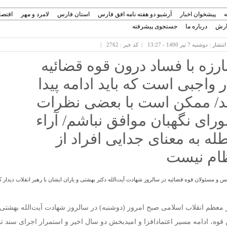
ه
پیشخوان اخبار
آرشیو دو هفته نامه افق فارس
استان فارس
لامرد و مهر
اقتصا
ارش
درباره ما
جستجوی پیشرفته
ار : دوشنبه 7 تیر 1400 - 13:27
کد خبر : 2762
ارزه با فساد درون قوه قضائیه
ر واجبی است که باید ادامه پیدا
د/ ممکن است با بعضی نظرات
رای نگهبان موافق نباشم/ آراء
طله به معنای جدایی افراد از
ام نیست
س و مسئولان قوه قضائیه در سالروز شهادت آیت‌الله دکتر بهشتی و یاران ایشان با رهبر انقلاب دیدار ک
 معظم انقلاب اسلامی صبح امروز (دوشنبه) در سالروز شهادت آیت‌الله بهشتی و
 قوه، ادامه مسیر اعتمادافزا و امیدبخش دو سال اخیر و استمرار اجرای سند