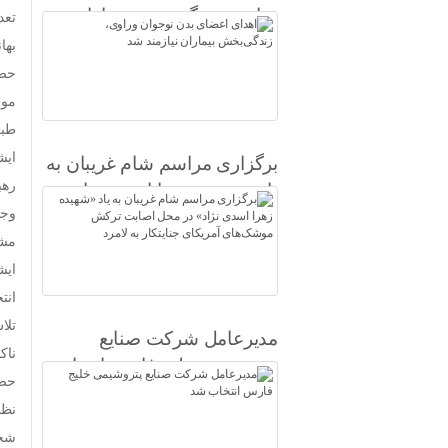
وراوی، زندگی‌بخش بیماران
تعد
نیازمند شد
بها
حضر
مور
طبق
ایشان
برگزاری مراسم شام غریبان به
یاد «شهیده زهرا اسدی نژاد» در
وجو
محل اصابت ترکش موشک‌های
آمریکای جنایتکار به لامرد
مشت
انت
تلا
مدیرعامل شرکت صنایع
ناک
پتروشیمی خلیج فارس انتخاب
حضر
شد
نظا
شخص