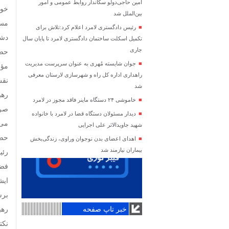
امین حاجی‌دولو سکاندار روابط عمومی و امور
بین‌الملل شد
مسا
رئیس دادگستری لامرد اعلام کرد:تلاش برای
دشم
تکمیل اسکلت ساختمان دادگستری لامرد تا پایان سال
جاری
حضر
جوان شایسته مُهری به عنوان سرپرست مدیریت
مؤم
راهداری اداره کل راه و شهرسازی لارستان معرفی
نقش
شد
خاموشی ۲۴ دستگاه ماینر فاقد مجوز در لامرد
صرا
دیدار مسئولان دستگاه قضا در لامرد با خانواده
می‌
شهید جاویدالاثر علی اجرایی
حضر
اهدای اعضای بدن نوجوان وراوی، زندگی‌بخش
بیماران نیازمند شد
رئی
فضل
ایش
برش
خبر تاپ صفحه
رهب
نکت