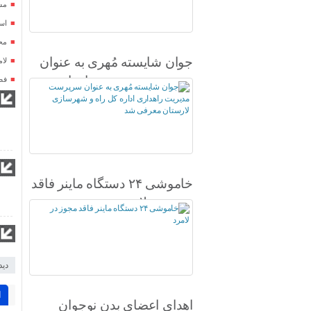
مس
اس
محل شهادت
جوان شایسته مُهری به عنوان
لا
سرپرست مدیریت راهداری
فص
اداره کل راه و شهرسازی
لارستان معرفی شد
خاموشی ۲۴ دستگاه ماینر فاقد
مجوز در لامرد
دید
ا
اهدای اعضای بدن نوجوان