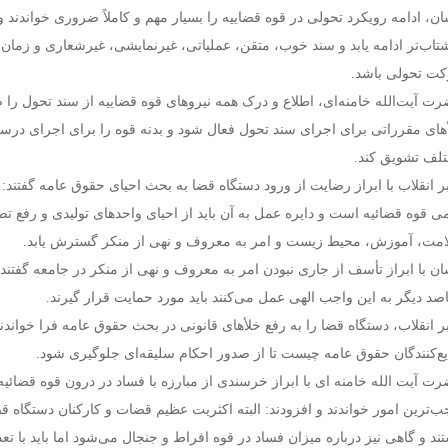
ان، ادامه رویکرد تحولی در قوه قضاییه را بسیار مهم و کاملاً ضروری خواندند و
تاب‌تر ادامه یابد و سند خوب، متقن، عملیاتی، غیرنمایشی، غیرشعاری و زمان
ت تحولی باشد.
ت آیت‌الله خامنه‌ای، اطلاع و درک همه نیروهای قوه قضاییه از سند تحول را ض
های مقرراتی برای اجرای سند تحول فعال شود و بدنه قوه را برای اجرای درست
لف تشویق کند.
ر انقلاب با ابراز رضایت از ورود دستگاه قضا به بحث احیای حقوق عامه گفتند: 
ی قوه قضائیه است و دایره عمل به آن باید از احیای واحدهای تولیدی و رفع 
مت، آموزش، محیط زیست و امر به معروف و نهی از منکر گسترش یابد.
ان با ابراز تأسف از جاری نبودن امر به معروف و نهی از منکر در جامعه گفتند:
صد دیگر به این واجب الهی عمل می‌کنند باید مورد حمایت قرار گیرند.
ر انقلاب، دستگاه قضا را به رفع خلأهای قانونی در بحث حقوق عامه فرا خواند
ع‌کنندگان حقوق عامه چیست تا از صدور احکام سلیقه‌ای جلوگیری شود.
ت آیت الله خامنه ای با ابراز خرسندی از مبارزه با فساد در درون قوه قضائیه،
ب‌ترین امور خواندند و افزودند: البته اکثریت عظیم قضات و کارکنان دستگاه 
ند و گاهی نیز درباره میزان فساد در قوه افراط و جنجال می‌شود اما باید با ت