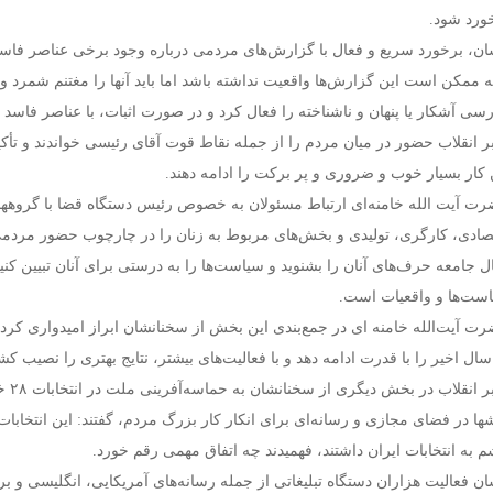
ورد شود.
ان، برخورد سریع و فعال با گزارش‌های مردمی درباره وجود برخی عناصر فاسد 
ته ممکن است این گزارش‌ها واقعیت نداشته باشد اما باید آنها را مغتنم شمرد و ب
رسی آشکار یا پنهان و ناشناخته را فعال کرد و در صورت اثبات، با عناصر فاسد ح
ر انقلاب حضور در میان مردم را از جمله نقاط قوت آقای رئیسی خواندند و تأکید
 کار بسیار خوب و ضروری و پر برکت را ادامه دهند.
ت آیت الله خامنه‌ای ارتباط مسئولان به خصوص رئیس دستگاه قضا با گروهها
صادی، کارگری، تولیدی و بخش‌های مربوط به زنان را در چارچوب حضور مردمی ب
ل جامعه حرف‌های آنان را بشنوید و سیاست‌ها را به درستی برای آنان تبیین کنی
ست‌ها و واقعیات است.
ت آیت‌الله خامنه ای در جمع‌بندی این بخش از سخنانشان ابراز امیدواری کرد
سال اخیر را با قدرت ادامه دهد و با فعالیت‌های بیشتر، نتایج بهتری را نصیب ک
رهبر 
شها در فضای مجازی و رسانه‌ای برای انکار کار بزرگ مردم، گفتند: این انتخابات 
 به انتخابات ایران داشتند، فهمیدند چه اتفاق مهمی رقم خورد.
ان فعالیت هزاران دستگاه تبلیغاتی از جمله رسانه‌های آمریکایی، انگلیسی و 