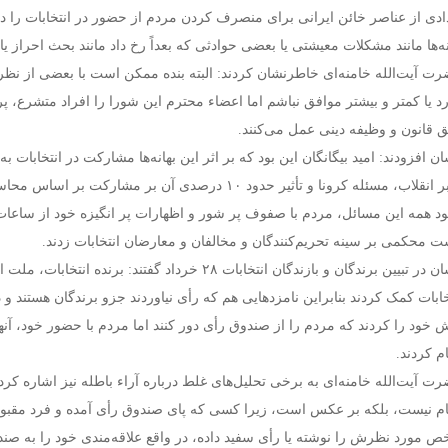
ادی از عناصر خائن ایرانی برای منصرف کردن مردم از حضور در انتخابات را در دن
نه‌ها مانند مشکلات معیشتی یا بعضی حوادثی که بعداً رخ داد مانند بحث احراز یا 
ت آیت‌الله خامنه‌ای خاطرنشان کردند: البته بنده ممکن است با بعضی از نظرا
د یا کمتر و بیشتر موافق نباشم اما اعضاء محترم این شورا را افراد متشرع، پر
 قانون و وظیفه دینی عمل می‌کنند.
 افزودند: امید بیگانگان این بود که بر اثر این بهانه‌ها مشارکت در انتخابات به ۲۰ تا ۲۵ درصد برسد که این امید محقق نشد
رهبر انقلاب، مسئله کرونا و تأثیر حدود ۱۰ درصدی آن بر م
د همه این مسائل، مردم با صفوف پر شور و اظهارات پر انگیزه خود از ساعات
 محکمی بر سینه تحریم‌کنندگان و مخالفان و معارضان انتخابات زدند.
ایشان در تبیین برندگان و بازندگان انتخابات ۲۸ خرداد گ
خابات کمک کردند بنابراین نامزدهایی هم که رأی نیاوردند جزو برندگان هستند و 
ش خود را کردند که مردم را از صندوق رأی دور کنند اما مردم با حضور خود، آنها 
ام کردند.
ت آیت‌الله خامنه‌ای به برخی تحلیل‌های غلط درباره آراء باطله نیز اشاره کردند و
م نیست، بلکه بر عکس است، زیرا کسی که پای صندوق رأی آمده و فرد مقبول 
 مورد نظرش را نوشته یا رأی سفید داده، در واقع علاقه‌مندی خود را به صن