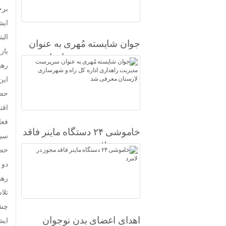
برخ
ایش
الب
جوان شایسته مُهری به عنوان
باز
سرپرست مدیریت راهداری
رهب
اداره کل راه و شهرسازی
این
لارستان معرفی شد
حضر
اقت
فعا
خاموشی ۲۴ دستگاه ماینر فاقد
سیا
مجوز در لامرد
حضر
دو 
تلا
چشم
اهدای اعضای بدن نوجوان
ایش