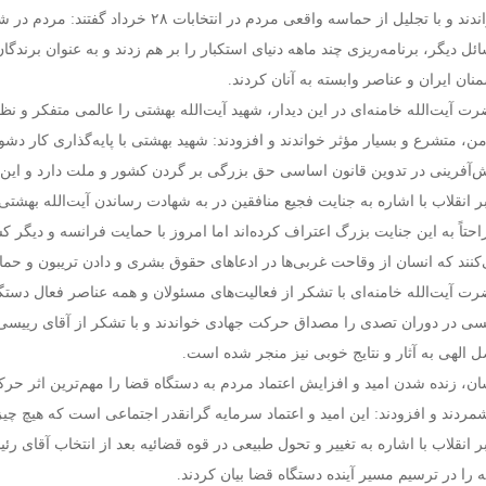
خواندند و با تجلیل از حماسه واقعی مردم د
ئل دیگر، برنامه‌ریزی چند ماهه دنیای استکبار را بر هم زدند و به عنوان برن
نان ایران و عناصر وابسته به آنان کردند.
ت آیت‌الله خامنه‌ای در این دیدار، شهید آیت‌الله بهشتی را عالمی متفکر و نظر
ن، متشرع و بسیار مؤثر خواندند و افزودند: شهید بهشتی با پایه‌گذاری کار دش
‌آفرینی در تدوین قانون اساسی حق بزرگی بر گردن کشور و ملت دارد و این ح
حتاً به این جنایت بزرگ اعتراف کرده‌اند اما امروز با حمایت فرانسه و دیگر
کنند که انسان از وقاحت غربی‌ها در ادعاهای حقوق بشری و دادن تریبون و حما
ت آیت‌الله خامنه‌ای با تشکر از فعالیت‌های مسئولان و همه عناصر فعال د
سی در دوران تصدی را مصداق حرکت جهادی خواندند و با تشکر از آقای رییسی اف
 الهی به آثار و نتایج خوبی نیز منجر شده است.
ان، زنده شدن امید و افزایش اعتماد مردم به دستگاه قضا را مهم‌ترین اثر حر
مردند و افزودند: این امید و اعتماد سرمایه گرانقدر اجتماعی است که هیچ چیزی
ر انقلاب با اشاره به تغییر و تحول طبیعی در قوه قضائیه بعد از انتخاب آقای 
ه را در ترسیم مسیر آینده دستگاه قضا بیان کردند.