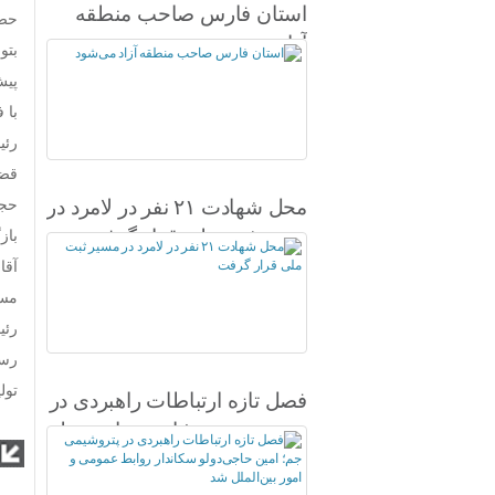
استان فارس صاحب منطقه
حضر
آزاد می‌شود
بتو
پیش
با 
رئی
قضات، تس
محل شهادت ۲۱ نفر در لامرد در
حجت
مسیر ثبت ملی قرار گرفت
بازگرداندن بیش از
آقا
مسا
رئی
رسی
تول
فصل تازه ارتباطات راهبردی در
پتروشیمی جم؛ امین حاجی‌دولو
سکاندار روابط عمومی و امور
بین‌الملل شد