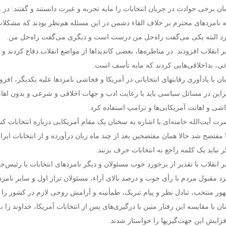
ان برخی حوادث در جریان انتخابات را مایه تجربه و عبرت دانستند و گفتند: در 
 نامزدهای محترم بر خلاف القاء دشمن در این مسئله هم‌نظر بودند که مشکلات
رد البته یکی می‌گفت راه‌حل من درست است و دیگری می‌گفت راه‌حل من.
ر انقلاب افزودند: در مناظره‌ها، بعضی کاندیداها از مواضع انقلاب دفاع کردند 
ی، بداخلاقی‌هایی کردند که مایه تأسف است.
ان با یادآوری رقابتهای انتخاباتی در آمریکا و فحاشی نامزدها علیه یکدیگر، اف
براین در مسائل سیاسی باید با رعایت ادب و جهات اخلاقی و شرعی و بدون اها
شی و اهانت آمریکایی‌ها و ترامپ استفاده کرد.
ت آیت‌الله خامنه‌ای با اشاره به سخنان یک مقام آمریکایی درباره انتخابات کش
ا مفتضح شد حالا همان مفتضحین بعد از چند ماه زبان درآورده و از انتخابات ایران 
ر نباید یک کلمه راجع به انتخابات حرف بزنند.
ر انقلاب با تقدیر از برخورد خوب مسئولان و دیگر نامزدهای انتخابات با رئیس‌جم
زد مقبول مردم با رأی خوب و درصد بالای آراء، مسئولان تراز اول و سایر نامزده
ور منتخب، تبادل نظر و پیام تبریک، طمأنینه و آرامش روحی لازم در کشور را ن
ان با مقایسه این رفتار متین با درگیری‌های پس از انتخابات آمریکا، خداوند ر
فزایش این جهت‌گیریها را خواستار شدند.