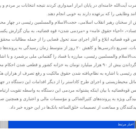
ت آیت‌الله خامنه‌ای در پایان ابراز امیدواری کردند نتیجه انتخابات بر مردم 
انند وظایفی را که برعهده دارند به خوبی انجام دهند.
 از سخنان رهبر انقلاب اسلامی، حجت‌الاسلام والمسلمین رئیسی در چهار محور
فساد»، «احیاء حقوق عامه» و «مردمی شدن» قوه قضائیه، به بیان گزارش یکسا
س قوه قضائیه ابلاغ و آغاز اجرای سند تحول قضایی را از جمله مطالبات محق
ریع دادرسی‌ها و کاهش ۲۰ روز از متوسط زمان رسیدگی به پرونده‌ها در این دستگاه شده است.
‌الاسلام والمسلمین رئیسی، مبارزه با فساد را گفتمانی ملی برشمرد و با اشا
 ۹۰ هزار میلیارد تومان به خزانه کشور و قطعی شدن احکام مجرمان پرونده‌های کلان اقتصادی اشاره کرد.
ی رئیسی با اشاره به نظام‌یافته شدن حقوق مالکیت و رفع تصرف از هزاران هک
ئل محیط‌زیستی و اجرای طرح کاداستر را از دیگر اقدامات این دستگاه در ج
س قوه‌قضائیه با بیان اینکه پشتوانه مردمی این دستگاه به واسطه تقویت ارت
دگی ویژه به پرونده‌های کثیرالشاکی و مؤسسات مالی و اعتباری و همچنین صد
یدکنندگان و ممانعت از تصمیمات خلق‌الساعه بانک‌ها در این حوزه خبر داد.
اخبار مرتبط