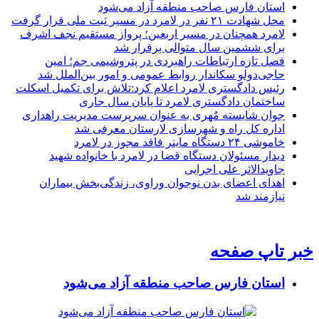
استان فارس صاحب منطقه آزاد می‌شود
محل شهادت ۲۱ نفر در لامرد در مسیر ثبت ملی قرار گرفت
لامرد همچنان در مسیر اربعین؛ پرواز مستقیم نجف اشرف
برای ششمین سال متوالی برقرار شد
فصل تازه ارتباطات راهبردی در پتروشیمی جم؛ امین
حاجی‌دولو سکاندار روابط عمومی و امور بین‌الملل شد
رئیس دادگستری لامرد اعلام کرد:تلاش برای تکمیل اسکلت
ساختمان دادگستری لامرد تا پایان سال جاری
جوان شایسته مُهری به عنوان سرپرست مدیریت راهداری
اداره کل راه و شهرسازی لارستان معرفی شد
خاموشی ۲۴ دستگاه ماینر فاقد مجوز در لامرد
دیدار مسئولان دستگاه قضا در لامرد با خانواده شهید
جاویدالاثر علی اجرایی
اهدای اعضای بدن نوجوان وراوی، زندگی‌بخش بیماران
نیازمند شد
خبر تاپ صفحه
استان فارس صاحب منطقه آزاد می‌شود