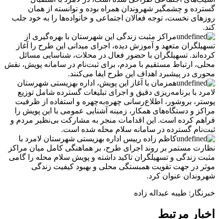
گسترده و چشمگیر شهروندان همراه بوده و توانسته از همان
روزهای نخست، توجه فعالان اجتماعی و خانواده‌ها را به خود جلب
کند.
مراکز مثبت زندگی این شهرستان با بهره‌گیری از
تسهیلگران متعهد و آموزش ‌دیده، اجرای میدانی این طرح را آغاز
کرده‌اند. تسهیلگران با حضور فعال در محلات، شناسایی مسائل
محلی، ارتباط مستقیم با مردم، برای ثبت‌نام در سامانه پویش، نقش
محوری در پیشبرد اهداف این طرح ایفا می‌کنند.
همزمان با آغاز این پویش، اداره بهزیستی شهرستان
لامرد با برنامه‌ریزی دقیق و اجرای تبلیغات گسترده شامل توزیع
پوستر، بروشور، اطلاع‌رسانی چهره‌به‌چهره و استفاده از ظرفیت
مراکز و دستگاه‌های همکار، زمینه آشنایی عمومی با این پویش را
فراهم کرده است. این اقدامات منجر به مشارکت بی‌نظیر مردم و
ثبت‌نام گسترده در سامانه سلام محله شده است.
کاظم زاده رییس اداره بهزیستی شهرستان لامرد با
نظارت مستمر بر روند اجرای طرح، بر هماهنگی کامل میان مراکز
مثبت زندگی و تسهیلگران تاکید داشته و پویش سلام محله را گامی
موثر در جهت تقویت همبستگی محلی و بهبود کیفیت زندگی
شهروندان عنوان کرد.
خبرنگار: طیبه عبداله زاده
اخبار مرتبط