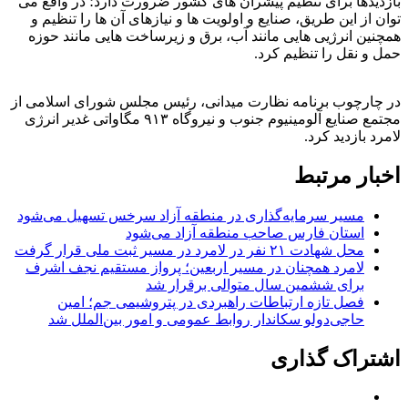
بازدیدها برای تنظیم پیشران های کشور ضرورت دارد؛ در واقع می
توان از این طریق، صنایع و اولویت ها و نیازهای آن ها را تنظیم و
همچنین انرژیی هایی مانند آب، برق و زیرساخت هایی مانند حوزه
حمل و نقل را تنظیم کرد.
در چارچوب برنامه نظارت میدانی، رئیس مجلس شورای اسلامی از
مجتمع صنایع آلومینیوم جنوب و نیروگاه ۹۱۳ مگاواتی غدیر انرژی
لامرد بازدید کرد.
اخبار مرتبط
مسیر سرمایه‌گذاری در منطقه آزاد سرخس تسهیل می‌شود
استان فارس صاحب منطقه آزاد می‌شود
محل شهادت ۲۱ نفر در لامرد در مسیر ثبت ملی قرار گرفت
لامرد همچنان در مسیر اربعین؛ پرواز مستقیم نجف اشرف
برای ششمین سال متوالی برقرار شد
فصل تازه ارتباطات راهبردی در پتروشیمی جم؛ امین
حاجی‌دولو سکاندار روابط عمومی و امور بین‌الملل شد
اشتراک گذاری