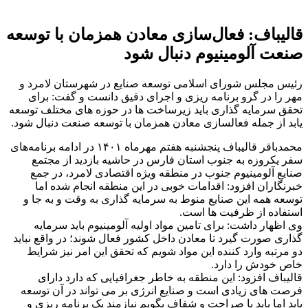
قالیباف: فعال‌سازی معادن همزمان با توسعه
صنعت آلومینیوم دنبال شود
رئیس مجلس شورای اسلامی توسعه صنایع در شهرستان لامرد و
مهر را در گرو برنامه ریزی و اجرای دقیق دانست و گفت: برای
تحقق سرمایه گذاری باید زیرساخت ها در حوزه های مختلف توسعه
یابد از جمله فعالسازی معادن همزمان با توسعه صنعت دنبال شود.
محمدباقر قالیباف پنجشنبه هفتم مهرماه ۱۴۰۱ در ادامه برنامه‌های
سفر یکروزه به جنوب استان فارس در حاشیه بازدید از مجتمع
صنایع آلومینیوم جنوب در منطقه ویژه اقتصادی لامرد، در جمع
خبرنگاران افزود: اقدامات خوبی در این منطقه انجام شده اما
توسعه همه این صنایع منوط به سرمایه گذاری به وقت و به جا و
استفاده از ظرفیت ها است.
وی اظهار داشت: برای تامین مواد اولیه آلومینیوم باید سرمایه
گذاری صورت گیرد تا معادن داخل کشور فعال شوند؛ در واقع نباید
دو مرتبه وارد کننده این مواد شویم که تحقق این امر نیز شرایط
خاص خودش را دارد.
قالیباف افزود: این منطقه به خاطر جغرافیایی که دارد دارای
فرصت های زیادی است و صنایع انرژی بر می تواند در آن توسعه
یابد اما باید با صراحت و شفاف بگویم نیازمند یک برنامه ریزی و