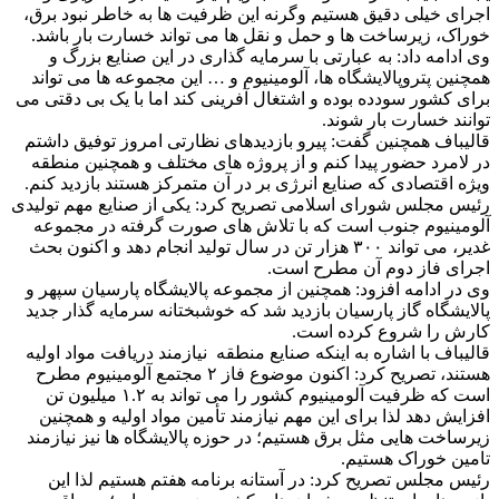
اجرای خیلی دقیق هستیم وگرنه این ظرفیت ها به خاطر نبود برق،
خوراک، زیرساخت ها و حمل و نقل ها می تواند خسارت بار باشد.
وی ادامه داد: به عبارتی با سرمایه گذاری در این صنایع بزرگ و
همچنین پتروپالایشگاه ها، آلومینیوم و … این مجموعه ها می تواند
برای کشور سودده بوده و اشتغال آفرینی کند اما با یک بی دقتی می
توانند خسارت بار شوند.
قالیباف همچنین گفت: پیرو بازدیدهای نظارتی امروز توفیق داشتم
در لامرد حضور پیدا کنم و از پروژه های مختلف و همچنین منطقه
ویژه اقتصادی که صنایع انرژی بر در آن متمرکز هستند بازدید کنم.
رئیس مجلس شورای اسلامی تصریح کرد: یکی از صنایع مهم تولیدی
آلومینیوم جنوب است که با تلاش های صورت گرفته در مجموعه
غدیر، می تواند ۳۰۰ هزار تن در سال تولید انجام دهد و اکنون بحث
اجرای فاز دوم آن مطرح است.
وی در ادامه افزود: همچنین از مجموعه پالایشگاه پارسیان سپهر و
پالایشگاه گاز پارسیان بازدید شد که خوشبختانه سرمایه گذار جدید
کارش را شروع کرده است.
قالیباف با اشاره به اینکه صنایع منطقه نیازمند دریافت مواد اولیه
هستند، تصریح کرد: اکنون موضوع فاز ۲ مجتمع آلومینیوم مطرح
است که ظرفیت آلومینیوم کشور را می تواند به ۱.۲ میلیون تن
افزایش دهد لذا برای این مهم نیازمند تأمین مواد اولیه و همچنین
زیرساخت هایی مثل برق هستیم؛ در حوزه پالایشگاه ها نیز نیازمند
تامین خوراک هستیم.
رئیس مجلس تصریح کرد: در آستانه برنامه هفتم هستیم لذا این