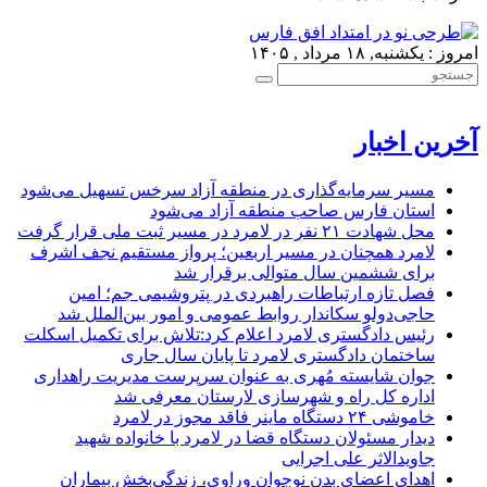
امروز : یکشنبه, ۱۸ مرداد , ۱۴۰۵
آخرین اخبار
مسیر سرمایه‌گذاری در منطقه آزاد سرخس تسهیل می‌شود
استان فارس صاحب منطقه آزاد می‌شود
محل شهادت ۲۱ نفر در لامرد در مسیر ثبت ملی قرار گرفت
لامرد همچنان در مسیر اربعین؛ پرواز مستقیم نجف اشرف
برای ششمین سال متوالی برقرار شد
فصل تازه ارتباطات راهبردی در پتروشیمی جم؛ امین
حاجی‌دولو سکاندار روابط عمومی و امور بین‌الملل شد
رئیس دادگستری لامرد اعلام کرد:تلاش برای تکمیل اسکلت
ساختمان دادگستری لامرد تا پایان سال جاری
جوان شایسته مُهری به عنوان سرپرست مدیریت راهداری
اداره کل راه و شهرسازی لارستان معرفی شد
خاموشی ۲۴ دستگاه ماینر فاقد مجوز در لامرد
دیدار مسئولان دستگاه قضا در لامرد با خانواده شهید
جاویدالاثر علی اجرایی
اهدای اعضای بدن نوجوان وراوی، زندگی‌بخش بیماران