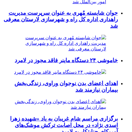
جوان شایسته مُهری به عنوان سرپرست مدیریت
راهداری اداره کل راه و شهرسازی لارستان معرفی
شد
خاموشی ۲۴ دستگاه ماینر فاقد مجوز در لامرد
اهدای اعضای بدن نوجوان وراوی، زندگی‌بخش
بیماران نیازمند شد
برگزاری مراسم شام غریبان به یاد «شهیده زهرا
اسدی نژاد» در محل اصابت ترکش موشک‌های
آمریکای جنایتکار به لامرد