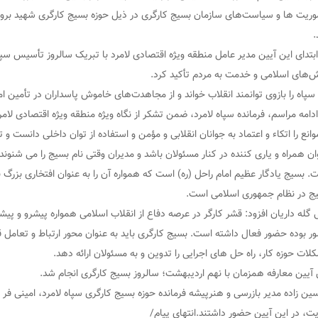
وریت ها و سیاست‌های سازمان بسیج کارگری در ذیل حوزه بسیج کارگری شهید برونس
.
ابتدای این آیین مدیر عامل منطقه ویژه اقتصادی لامرد با تبریک سالروز تأسیس سپاه
ش‌های اسلامی و خدمت به مردم تأکید کرد.
سپاه را بازوی توانمند انقلاب خواند و از مجاهدت‌های خاموش پاسداران در تأمین 
ادامه مراسم، فرمانده سپاه لامرد، ضمن تشکر از نگاه ویژه منطقه ویژه اقتصادی لام
موانع را اتکاء و اعتماد به جوانان انقلابی و مؤمن و استفاده از توان داخلی دانست
ان همراه و یاری کننده در کنار مسئولان باشد و مدیران وقتی نام بسیج را می شنوند
. بسیج یادگار عظیم امام راحل (ره) است که همواره آن را به عنوان افتخاری بزرگ بر
ج در نظام جمهوری اسلامی است.
 گله داریان افزود: قشر کارگر در عرصه دفاع از انقلاب اسلامی همواره پیشرو و پیشق
ر بوده حضور فعال داشته است. بسیج کارگری باید به عنوان محور ارتباط و تعامل قش
لات حوزه کار، راه حل های اجرایی را تدوین و به مسئولان ارائه دهد.
 آیین معارفه همزمان با نهم اردیبهشت؛ سالروز بسیج کارگری انجام شد.
ن زاده مدیر بازرسی و هنرپیشه فرمانده حوزه بسیج کارگری سپاه لامرد، امینی ف
ت، در این آیین حضور داشتند.انتهای پیام/