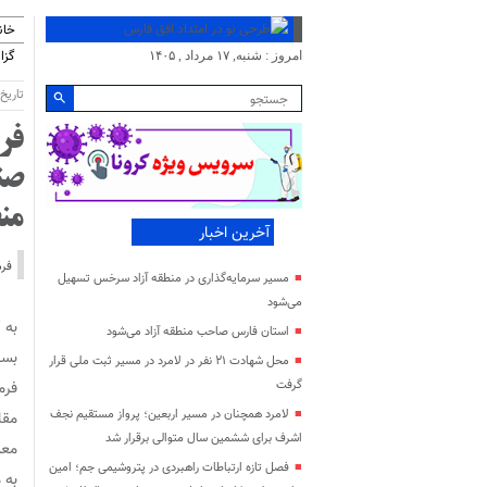
خان
گزا
امروز : شنبه, ۱۷ مرداد , ۱۴۰۵
تاریخ انتش
فر
صن
من
آخرین اخبار
فرم
مسیر سرمایه‌گذاری در منطقه آزاد سرخس تسهیل
می‌شود
به 
استان فارس صاحب منطقه آزاد می‌شود
بسی
محل شهادت ۲۱ نفر در لامرد در مسیر ثبت ملی قرار
گرفت
فرم
لامرد همچنان در مسیر اربعین؛ پرواز مستقیم نجف
مقا
اشرف برای ششمین سال متوالی برقرار شد
معد
فصل تازه ارتباطات راهبردی در پتروشیمی جم؛ امین
به 