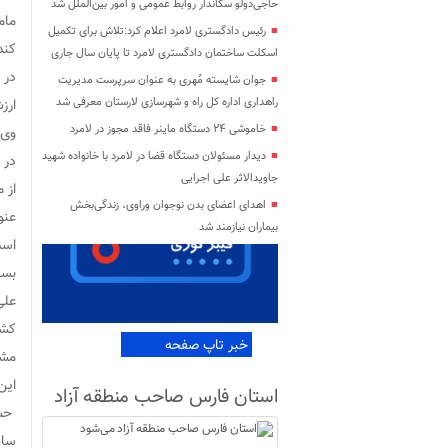
حاجی‌دولو سکاندار روابط عمومی و امور بین‌الملل شد
مام
رئیس دادگستری لامرد اعلام کرد:تلاش برای تکمیل
کند
اسکلت ساختمان دادگستری لامرد تا پایان سال جاری
در 
جوان شایسته مُهری به عنوان سرپرست مدیریت
راهداری اداره کل راه و شهرسازی لارستان معرفی شد
ارز
خاموشی ۲۴ دستگاه ماینر فاقد مجوز در لامرد
وی 
دیدار مسئولان دستگاه قضا در لامرد با خانواده شهید
در 
جاویدالاثر علی اجرایی
از 
اهدای اعضای بدن نوجوان وراوی، زندگی‌بخش
عنو
بیماران نیازمند شد
است
بسی
علی
کشو
خبر تاپ صفحه
مشک
این
استان فارس صاحب منطقه آزاد
حسی
می‌شود
سای