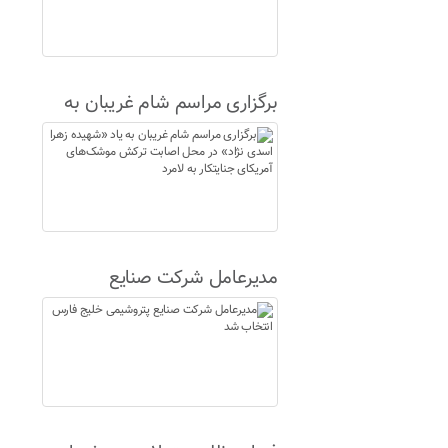
برگزاری مراسم شام غریبان به
یاد «شهیده زهرا اسدی نژاد» در
محل اصابت ترکش موشک‌های
آمریکای جنایتکار به لامرد
مدیرعامل شرکت صنایع
پتروشیمی خلیج فارس انتخاب
شد