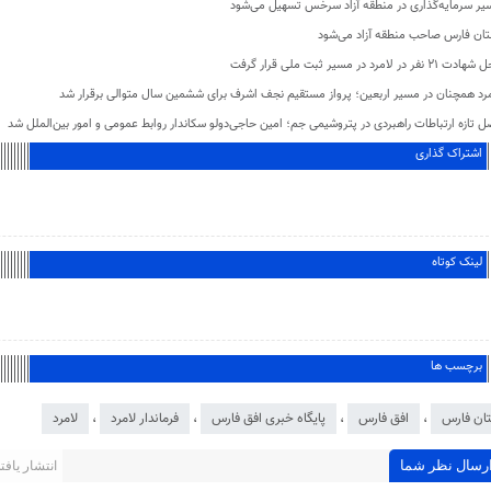
یر سرمایه‌گذاری در منطقه آزاد سرخس تسهیل می‌شود
تان فارس صاحب منطقه آزاد می‌شود
 ۲۱ نفر در لامرد در مسیر ثبت ملی قرار گرفت
مرد همچنان در مسیر اربعین؛ پرواز مستقیم نجف اشرف برای ششمین سال متوالی برقرار شد
 تازه ارتباطات راهبردی در پتروشیمی جم؛ امین حاجی‌دولو سکاندار روابط عمومی و امور بین‌الملل شد
اشتراک گذاری
لینک کوتاه
برچسب ها
ان فارس
،
افق فارس
،
پایگاه خبری افق فارس
،
فرماندار لامرد
،
لامرد
رسال نظر شما
انتشار یافته 