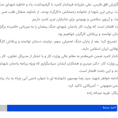
گزارش افق فارس، علی علیزاده فرماندار لامرد با گرامیداشت یاد و خاطره شهدای جن
: برخی این شهدا از خانواده زحمتکش «کارگر» بودند، از خداوند متعال طلب صبر ب
ا، و آرزوی سلامتی و بهبودی برای جانبازان عزیز لامرد داریم.
ث افتخار است که وزارت کار یادمان شهدای جنگ رمضان را به میزبانی «لامرد» برگزا
ان توانمند و پرتلاش کارگران خواهیم بود
تصریح کرد: بعد از پایان جنگ تحمیلی سوم، نیازمند دستان توانمند و پرتلاش کا
فایی ایران اسلامی دارند.
اندار لامرد ضمن خیرمقدم به مقام عالی وزارت کار و با تشکر از مدیرکل تعاون، کار و
ی وزارت کار، دکتر میدری و همکاران ایشان سپاسگزارم که ویژه‌ برنامه یادمان شهدای 
ند و این باعث افتخار است.
ادامه خواهر شهید سید رضا موسوی دلنوشته ای با عنوان «نمی آیی چرا» به یاد براد
ن صهیونی – آمریکایی تاکید کرد.
گار: طیبه عبداله زاده
اخبار مرتبط