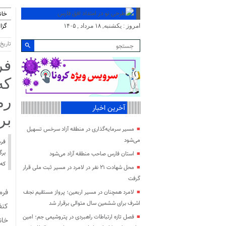
خان
گزا
امروز : یکشنبه, ۱۸ مرداد , ۱۴۰۵
تاریخ انتش
فر
که
رم
آخرین اخبار
بر
مسیر سرمایه‌گذاری در منطقه آزاد سرخس تسهیل
می‌شود
فرم
برگ
استان فارس صاحب منطقه آزاد می‌شود
که 
محل شهادت ۲۱ نفر در لامرد در مسیر ثبت ملی قرار
گرفت
فرم
لامرد همچنان در مسیر اربعین؛ پرواز مستقیم نجف
اشرف برای ششمین سال متوالی برقرار شد
کنف
فصل تازه ارتباطات راهبردی در پتروشیمی جم؛ امین
خان