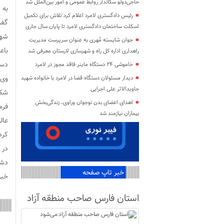
حاجی‌دولو سکاندار روابط عمومی و امور بین‌الملل شد
به 
رئیس دادگستری لامرد اعلام کرد:تلاش برای تکمیل
گفت
اسکلت ساختمان دادگستری لامرد تا پایان سال جاری
شهد
جوان شایسته مُهری به عنوان سرپرست مدیریت
باع
راهداری اداره کل راه و شهرسازی لارستان معرفی شد
دست
خاموشی ۲۴ دستگاه ماینر فاقد مجوز در لامرد
وی 
دیدار مسئولان دستگاه قضا در لامرد با خانواده شهید
جاویدالاثر علی اجرایی
شکو
اهدای اعضای بدن نوجوان وراوی، زندگی‌بخش
فرم
بیماران نیازمند شد
عال
کرد
در 
دشم
خبر تاپ صفحه
خبرن
استان فارس صاحب منطقه آزاد
می‌شود