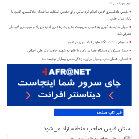
امور بین‌الملل شد
رئیس دادگستری لامرد اعلام کرد:تلاش برای تکمیل اسکلت ساختمان دادگستری لامرد تا
پایان سال جاری
جوان شایسته مُهری به عنوان سرپرست مدیریت راهداری اداره کل راه و شهرسازی لارستان
معرفی شد
خاموشی ۲۴ دستگاه ماینر فاقد مجوز در لامرد
دیدار مسئولان دستگاه قضا در لامرد با خانواده شهید جاویدالاثر علی اجرایی
اهدای اعضای بدن نوجوان وراوی، زندگی‌بخش بیماران نیازمند شد
خبر تاپ صفحه
استان فارس صاحب منطقه آزاد می‌شود