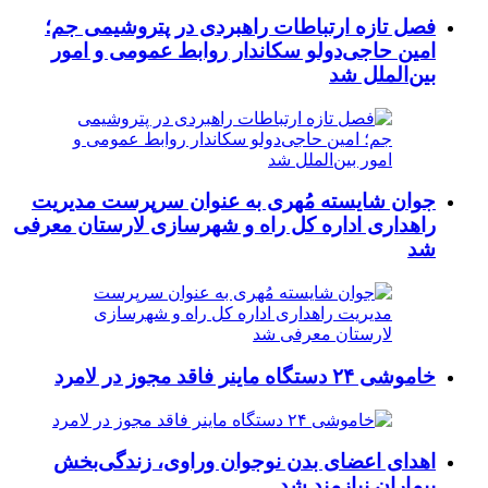
فصل تازه ارتباطات راهبردی در پتروشیمی جم؛
امین حاجی‌دولو سکاندار روابط عمومی و امور
بین‌الملل شد
جوان شایسته مُهری به عنوان سرپرست مدیریت
راهداری اداره کل راه و شهرسازی لارستان معرفی
شد
خاموشی ۲۴ دستگاه ماینر فاقد مجوز در لامرد
اهدای اعضای بدن نوجوان وراوی، زندگی‌بخش
بیماران نیازمند شد