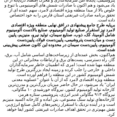
پتروشیمی، پایگاه امن سرمایه‌گذاری و محرک اقتصاد دریا‌پایه از آن
یاد می‌شود و هم اکنون با صادرات شمش های آلومینیومی با تنوع و
خلوص بالا از مبدا منطقه ویژه اقتصادی لامرد، سهم عمده ای از
تحقق برنامه صادرات غیرنفتی استان فارس را به خود اختصاص
داده است.
برپایه طرح جامع پیشنهادی در افق نهایی منطقه ویژه اقتصادی
لامرد نیز استقرار صنایع تولید آلومینیوم، صنایع بالادست آلومینیوم
شامل آلومینا، کک، ذوب، صنایع سیمان، تولید نیرو، منیزیم، پایین
دست و میان‌دست پتروشیمی، پایین‌دست فولاد، پایین‌دست
آلومینیوم، پایین‌دست سیمان در محدوده این کانون صنعتی پیش‌بینی
شده است.
هم‌اکنون، بخش عمده‌ای از زیرساخت‌های اساسی شامل آب، برق،
گاز، راه دسترسی، پست‌های برق و ارتباطات مخابراتی در این
منطقه مهیا شده است؛ امری که اطمینان خاطر سرمایه‌گذاران
داخلی و خارجی را جلب کرده و زمینه ایجاد بزرگترین طرح تولید
شمش آلومینیوم کشور در این منطقه را فراهم آورده است.
منطقه ویژه اقتصادی لامرد که از آن با عنوان “عسلویه معدنی
ایران” یاد می‌شود، در حال حاضر میزبان بزرگ‌ترین و مدرن‌ترین
کارخانه تولید آلومینیوم کشور، نیروگاه خورشیدی ۱۰ مگاواتی،
نیروگاه ٩١٣ مگاواتی غدیر انرژی، پتروشیمی ستاره هرمز،
کارخانه‌های تولید سنگ مصنوعی، بتن آماده و کارخانه اکسید منیزیم
است و در آینده نزدیک با استقرار زنجیره‌های کامل صنایع انرژی‌بر،
نقش مهم‌تری در تحقق اهداف صادرات غیرنفتی کشور ایفا خواهد
کرد.