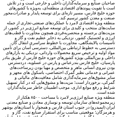
صاحبان صنایع و سرمایه‌گذاران داخلی و خارجی است و در تلاش
است با تقویت پیوندهای اقتصادی منطقه‌ای، به‌ویژه با کشورهای
حوزه خلیج فارس، مسیر تازه‌ای برای توسعه پایدار و صادرات‌محور
صنعت و معدن کشور ترسیم کند.
منطقه ویژه اقتصادی لامرد با عملکردهای صنعتی-تجاری از جمله
سایت‌های منتخب و کلیدی برای توسعه صنایع انرژی‌بر در کشور، از
مزیت‌های برجسته و منحصربه‌فردی همچون مجاورت با قطب‌های
انرژی و لجستیک کشور، نزدیکی به ذخایر عظیم نفت و گاز و
تأسیسات پالایشگاهی، مجاورت با خطوط سراسری انتقال گاز،
دسترسی به خطوط ارتباطی بین‌المللی، دسترسی آسان برای تأمین
مواد اولیه و ترخیص سریع محصولات وارداتی، نزدیکی به بازارهای
داخلی و بین‌المللی بویژه کشورهای حوزه خلیج فارس از طریق بنادر
پارسیان، خلیج فارس بندرعباس و پارس در عسلویه، دردسترس
بودن نیروی انسانی ماهر و متخصص و مهیا بودن زیرساخت‌های
عمرانی و خدماتی نظیر گمرک اختصاصی، باسکول های مجهز و
سایر مشوق‌های سرمایه‌گذاری شامل معافیت‌های مالیاتی و
گمرکی، برخوردار است؛ مزیت‌ها و مشوق‌هایی که در کنار تسهیل
شرایط و رفع موانع اداری، موجب اطمینان خاطر سرمایه‌گذاران
شده است.
منطقه ویژه صنایع انرژی‌بر لامرد با مساحت ٨۵٠٠ هکتار از
زیرمجموعه‌های سازمان توسعه و نوسازی معادن و صنایع معدنی
ایران (ایمیدرو) در جنوب استان فارس و همجوار با استان‌های بوشهر
و هرمزگان؛ موقعیتی مناسب برای استقرار صنایع نفت، گاز و