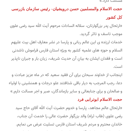
مسئلت دارد.»
حجت الاسلام والمسلمین حسن درویشیان- رئیس سازمان بازرسی
کل کشور
«ارتحال پدر بزرگوارتان، سلاله السادات مرحوم آیت الله سید رضی علوی
موجب تاسف و تاثر گردید.
خدمات ارزنده ی این عالم ربانی و پارسا در نشر معارف اهل بیت علیهم
السلام و حوزه های علمیه کشور به ویژه استان فارس فراموش ناشدنی
است و فقدان ایشان به بیانِ آن حدیث شریف، زیان بار و جبران ناپذیر
است.
اینجانب از خداوند سبحان برای آن فقید سعید که در ماه عزیز عبادت و
دعا، رجب المرجب به دیار باقی شتافتند علو درجات و همنشینی با اولیاء
و صالحان و برای جنابعالی و سایر بازماندگان، صبر و اجر مسالت دارم.»
حجت الاسلام ابوترابی فرد
«ارتحال عالم مجاهد، پارسا و خدوم حضرت آیت الله آقای حاج سید
رضی علوی (طاب ثراه) والد بزرگوار حضرت عالی را خدمت آن جناب،
خاندان محترم و مردم شریف استان فارس تسلیت عرض می نمایم.