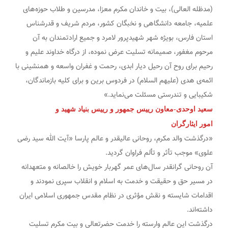
(مدظله العالی)، بیت و خاندان مکرم معزا، مدرسین و طلاب حوزه‌های
علمیه، جامعه دانشگاهی و نخبگان کشور، مردم شریف و قدرشناس
استان فارس، بویژه شهر شهیدپرور لامرد و جمیع ارادتمندان به آن
مرحوم مغفور، صمیمانه تسلیت عرض نموده، از درگاه خداوند علیم و
رحیم برای روح آن رحیل دیار ابدی، رحمت و غفران واسعه و همنشینی با
ائمه‌ی هدی (علیهم السلام) در فردوس برین و برای کلیه بازماندگان،
شکیبایی و تندرستی مسئلت می‌نماید.»
سعید اوحدی-معاون رییس جمهور و رییس بنیاد شهید و
امور ایثارگران
«درگذشت والد مکرم، روحانی عالیقدر و عالم پارسا «آیت الله سید رضی
علوی» موجب تأثر و تألم فراوان گردید.
آن روحانی گرانقدر سال‌های عمر گهربار خویش را خالصانه و متعهدانه
در مسیر حق و حقیقت و خدمت به اسلام و انقلاب سپری نمودند و
اقدامات شایسته و نقش مؤثری در نظام مقدس جمهوری اسلامی ایران
داشته‌اند.
درگذشت این عالم وارسته را خدمت حضرتعالی و بیت مکرم تسلیت