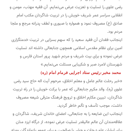
رضی علوی را تسلیت و تعزیت عرض می‌نمایم. آن فقیه مهذب، مومن و
انقلابی سراسر عمر شریف خویش را در تربیت شاگردان مکتب امام
صادق (ع) مصروف نمود و همواره با صبوری و لطف پدرانه مرجع و ملجا
مردم بود.
اینجانب فقدان آن فقید سعید را که سهم بسزایی در تربیت خدمتگزاری
امین برای نظام مقدس اسلامی همچون جنابعالی داشته اند تسلیت
عرض نموده و برای بیت شریف و مردم شهید پرور استان فارس و
شهرستان لامرد صبر و شکیبایی مسئلت می‌نمایم.»
محمد مخبر-رئیس ستاد اجرایی فرمام امام (ره)
«خبر رحلت عالم عامل و معلم اخلاق، مرحوم آیت اله حاج سید رضی
علوی (ره)، والد مکرم جنابعالی که عمر با برکت خویش را در راه تربیت
شاگردان، تبیین مکارم اخلاق و ترویج فرهنگ مترقی شیعه مصروف
داشت، موجب تأسف و تألم خاطر گردید.
اینجانب این ضایعه را به جنابعالی، اعضای خاندان شریف، شاگردان و
علاقه‌مندان آن عالم عالیقدر تسلیت عرض نموده، از درگاه ایزد منان
برای ایشان علو درجات و حشر با صالحین و برای عموم بازماندگان بویژه