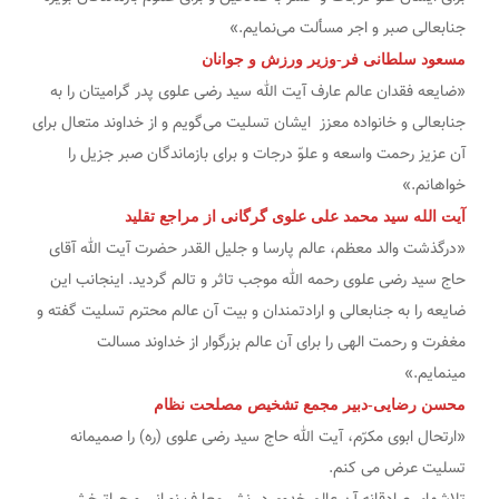
جنابعالی صبر و اجر مسألت می‌نمایم.»
مسعود سلطانی فر-وزیر ورزش و جوانان
«ضایعه فقدان عالم عارف آیت الله سید رضی علوی پدر گرامیتان را به
جنابعالی و خانواده معزز ایشان تسلیت می‌گویم و از خداوند متعال برای
آن عزیز رحمت واسعه و علوّ درجات و برای بازماندگان صبر جزیل را
خواهانم.»
آیت الله سید محمد علی علوی گرگانی از مراجع تقلید
«درگذشت والد معظم، عالم پارسا و جلیل القدر حضرت آیت الله آقای
حاج سید رضی علوی رحمه الله موجب تاثر و تالم گردید. اینجانب این
ضایعه را به جنابعالی و ارادتمندان و بیت آن عالم محترم تسلیت گفته و
مغفرت و رحمت الهی را برای آن عالم بزرگوار از خداوند مسالت
مینمایم.»
محسن رضایی-دبیر مجمع تشخیص مصلحت نظام
«ارتحال ابوی مکرّم، آیت الله حاج سید رضی علوی (ره) را صمیمانه
تسلیت عرض می کنم.