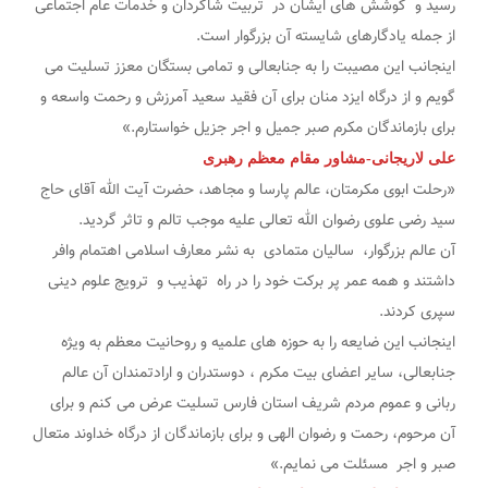
رسید و کوشش های ایشان در تربیت شاگردان و خدمات عام اجتماعی
از جمله یادگارهای شایسته آن بزرگوار است.
اینجانب این مصیبت را به جنابعالی و تمامی بستگان معزز تسلیت می
گویم و از درگاه ایزد منان برای آن فقید سعید آمرزش و رحمت واسعه و
برای بازماندگان مکرم صبر جمیل و اجر جزیل خواستارم.»
علی لاریجانی-مشاور مقام معظم رهبری
«رحلت ابوی مکرمتان، عالم پارسا و مجاهد، حضرت آیت الله آقای حاج
سید رضی علوی رضوان الله تعالی علیه موجب تالم و تاثر گردید.
آن عالم بزرگوار، سالیان متمادی به نشر معارف اسلامی اهتمام وافر
داشتند و همه عمر پر برکت خود را در راه تهذیب و ترویج علوم دینی
سپری کردند.
اینجانب این ضایعه را به حوزه های علمیه و روحانیت معظم به ویژه
جنابعالی، سایر اعضای بیت مکرم ، دوستدران و ارادتمندان آن عالم
ربانی و عموم مردم شریف استان فارس تسلیت عرض می کنم و برای
آن مرحوم، رحمت و رضوان الهی و برای بازماندگان از درگاه خداوند متعال
صبر و اجر مسئلت می‌ نمایم.»