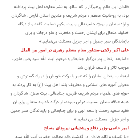
فقدان این عالم پرهیزگار را که سالها به نشر معارف اهل بیت پرداخته
بود، به روحانیت معظم ، مردم شریف و متدین استان فارس، شاگردان
و ارادتمندان و بویژه حضرتعالی و بیت مکرم تسلیت گفته و از درگاه
خداوند متعال برای ایشان رحمت و مغفرت و علو درجات و برای
بازماندگان صبر جمیل و اجر جزیل مسئلت می‌نمایم.»
علی اکبر ولایتی-مشاور مقام معظم رهبری در امور بین الملل
«ضایعه ارتحال پدر بزرگوار جنابعالی؛ مرحوم آیت الله سید رضی علوی،
موجب تاثر و تاسف فراوان شد.
اینجانب ارتحال ایشان را که عمر با برکت خویش را در راه گسترش و
معرفی آموزه های اسلامی و معاریف بلند اهل بیت (ع) به کار بردند به
حوزه های علمیه، مردم شریف فارس، جنابعالی، بیت معزز، شاگردان و
همه علاقه مندان تسلیت عرض نموده، از درگاه خداوند متعال برای آن
فقید سعید رحمت واسعه الهی و برای جنابعالی و بازماندگان صبر جمیل
و اجر جزیل مسئلت می نمایم.»
امیر حاتمی-وزیر دفاع و پشتیبانی نیرو‌های مسلح
«با تاسف و تالم فراوان در گذشت والد معظم، حضرت آیت الله سید