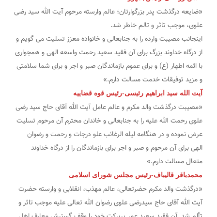
«ضایعه درگذشت پدر بزرگوارتان؛ عالم وارسته مرحوم آیت الله سید رضی
علوی، موجب تاثر و تالم خاطر شد.
اینجانب مصیبت وارده را به جنابعالی و خانواده معزز تسلیت می گویم و
از درگاه خداوند بزرگ برای آن فقید سعید رحمت واسعه الهی و همجواری
با ائمه اطهار (ع) و برای عموم بازماندگان صبر و اجر و برای شما سلامتی
و مزید توفیقات خدمت مسالت دارم.»
آیت الله سید ابراهیم رئیسی-رئیس قوه قضاییه
«مصیبت درگذشت والد مکرم و عالم عامل آیت الله آقای حاج سید رضی
علوی رحمت الله علیه را به جنابعالی و خاندان محترم آن مرحوم تسلیت
عرض نموده و در هنگامه لیله الرغائب علو درجات و رحمت و رضوان
الهی برای آن مرحوم و صبر و اجر برای بازماندگان را از درگاه خداوند
متعال مسالت دارم.»
محمدباقر قالیباف-رئیس مجلس شورای اسلامی
«درگذشت والد مکرم حضرتعالی، عالم مهذب، انقلابی و وارسته حضرت
آیت الله آقای حاج سیدرضی علوی رضوان الله تعالی علیه موجب تاثر و
تألم شد. آن فقید سعید عمر پربرکت خود را وقف گسترش معارف اهل