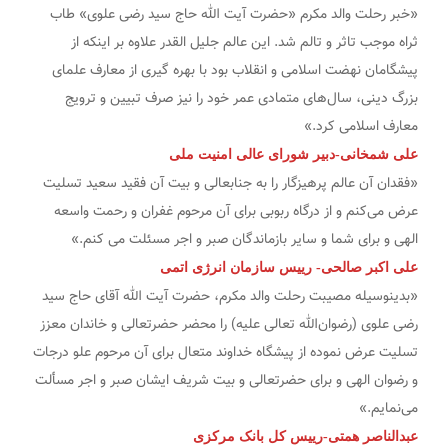
«خبر رحلت والد مکرم «حضرت آیت الله حاج سید رضی علوی» طاب
ثراه موجب تاثر و تالم شد. این عالم جلیل القدر علاوه بر اینکه از
پیشگامان نهضت اسلامی و انقلاب بود با بهره گیری از معارف علمای
بزرگ دینی، سال‌های متمادی عمر خود را نیز صرف تبیین و ترویج
معارف اسلامی کرد.»
علی شمخانی-دبیر شورای عالی امنیت ملی
«فقدان آن عالم پرهیزگار را به جنابعالی و بیت آن فقید سعید تسلیت
عرض می‌کنم و از درگاه ربوبی برای آن مرحوم غفران و رحمت واسعه
الهی و برای شما و سایر بازماندگان صبر و اجر مسئلت می کنم.»
علی اکبر صالحی- رییس سازمان انرژی اتمی
«بدینوسیله مصیبت رحلت والد مکرم، حضرت آیت الله آقای حاج سید
رضی علوی (رضوان‌الله تعالی علیه) را محضر حضرتعالی و خاندان معزز
تسلیت عرض نموده از پیشگاه خداوند متعال برای آن مرحوم علو درجات
و رضوان الهی و برای حضرتعالی و بیت شریف ایشان صبر و اجر مسألت
می‌نمایم.»
عبدالناصر همتی-رییس کل بانک مرکزی