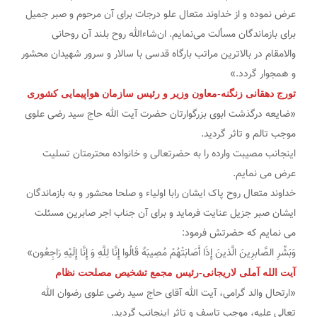
عرض نموده و از خداوند متعال علو درجات برای آن مرحوم و صبر جمیل
برای بازماندگان مسألت می‌نمایم. ان‌شاءالله روح بلند آن روحانی
والامقام در بالاترین مراتب بارگاه قدسی با سالار و سرور شهیدان محشور
و همجوار گردد.»
تورج دهقانی زنگنه-معاون وزیر و رئیس سازمان هواپیمایی کشوری
«ضایعه درگذشت ابوی بزرگوارتان حضرت آیت الله حاج سید رضی علوی
موجب تالم و تاثر گردید.
اینجانب مصیبت وارده را به حضرتعالی و خانواده محترمتان تسلیت
عرض می نمایم.
خداوند متعال روح پاک ایشان رابا اولیاء و صلحا محشور و به بازماندگان
ایشان صبر جزیل عنایت فرماید و برای آن جناب اجر صابرین مسئلت
می نمایم که حضرتش فرمود:
وَبَشِّرِ الصَّابرِینَ الَّذینَ إِذَا أَصَابَتْهُمْ مُصِیبَهٌ قَالُوا إِنَّا لِلَّهِ وَ إِنَّا إِلَیْهِ رَاجِعُون»
آیت الله آملی لاریجانی-رئیس مجمع تشخیص مصلحت نظام
«ارتحال والد گرامی، آیت الله آقای حاج سید رضی علوی رضوان الله
تعالی علیه، موجب تاسف و تاثر اینجانب گردید.