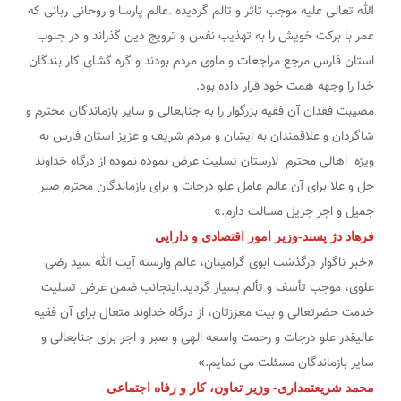
الله تعالی علیه موجب تاثر و تالم گردیده .عالم پارسا و روحانی ربانی که
عمر با برکت خویش را به تهذیب نفس و ترویج دین گذراند و در جنوب
استان فارس مرجع مراجعات و ماوی مردم بودند و گره گشای کار بندگان
خدا را وجهه همت خود قرار داده بود.
مصیبت فقدان آن فقیه بزرگوار را به جنابعالی و سایر بازماندگان محترم و
شاگردان و علاقمندان به ایشان و مردم شریف و عزیز استان فارس به
ویژه اهالی محترم لارستان تسلیت عرض نموده نموده از درگاه خداوند
جل و علا برای آن عالم عامل علو درجات و برای بازماندگان محترم صبر
جمیل و اجز جزیل مسالت دارم.»
فرهاد دژ پسند-وزیر امور اقتصادی و دارایی
«خبر ناگوار درگذشت ابوی گرامیتان، عالم وارسته آیت الله سید رضی
علوی، موجب تأسف و تألم بسیار گردید.اینجانب ضمن عرض تسلیت
خدمت حضرتعالی و بیت معززتان، از درگاه خداوند متعال برای آن فقیه
عالیقدر علو درجات و رحمت واسعه الهی و صبر و اجر برای جنابعالی و
سایر بازماندگان مسئلت می نمایم.»
محمد شریعتمداری- وزیر تعاون، کار و رفاه اجتماعی