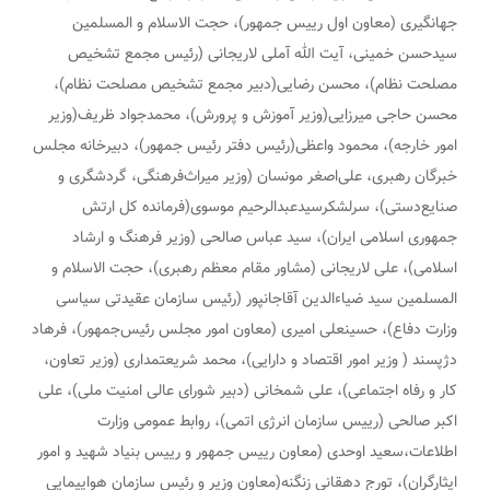
جهانگیری (معاون اول رییس جمهور)، حجت الاسلام و المسلمین
سیدحسن خمینی، آیت الله آملی لاریجانی (رئیس مجمع تشخیص
مصلحت نظام)، محسن رضایی(دبیر مجمع تشخیص مصلحت نظام)،
محسن حاجی میرزایی(وزیر آموزش و پرورش)، محمدجواد ظریف(وزیر
امور خارجه)، محمود واعظی(رئیس دفتر رئیس جمهور)، دبیرخانه مجلس
خبرگان رهبری، علی‌اصغر مونسان (وزیر میراث‌فرهنگی، گردشگری و
صنایع‌دستی)، سرلشکرسیدعبدالرحیم موسوی(فرمانده کل ارتش
جمهوری اسلامی ایران)، سید عباس صالحی (وزیر فرهنگ و ارشاد
اسلامی)، علی لاریجانی (مشاور مقام معظم رهبری)، حجت الاسلام و
المسلمین سید ضیاءالدین آقاجانپور (رئیس سازمان عقیدتی سیاسی
وزارت دفاع)، حسینعلی امیری (معاون امور مجلس رئیس‌جمهور)، فرهاد
دژپسند ( وزیر امور اقتصاد و دارایی)، محمد شریعتمداری (وزیر تعاون،
کار و رفاه اجتماعی)، علی شمخانی (دبیر شورای عالی امنیت ملی)، علی
اکبر صالحی (رییس سازمان انرژی اتمی)، روابط عمومی وزارت
اطلاعات،سعید اوحدی (معاون رییس جمهور و رییس بنیاد شهید و امور
ایثارگران)، تورج دهقانی زنگنه(معاون وزیر و رئیس سازمان هواپیمایی