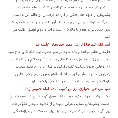
تلاشهای صادقانه آن عالم خدوم در نشر معارف نورانی و حیاتبخش
اسلام و نیز حضور در صحنه های گوناگون انقلاب، دفاع مقدس و
پشتیبانی از جبهه ها، بخشی از کارنامه درخشان‌ آن عالم فرزانه است.‌
از درگاه خداوند سبحان، برای روح بلند آن عالم‌ جلیل القدر، علوّ درجات و
برای جنابعالی و عموم بازماندگان، صبر و اجر و دوام توفیق، طلب می
کنم.»
آیت الله علیرضا اعرافی-مدیر حوزه‌های علمیه قم
«ارتحال عالم مجاهد و والد ماجد مرحوم حضرت آیت الله آقای حاج سید
رضی علوی (طاب ثراه) را به جنابعالی و بازماندگان محترم و ارادتمندان
آن روحانی خدوم تسلیت گفته، ازخداوند منان برای آن فقید سعید،
رضوان و حشر با اولیای الهی و اجداد طاهرینش و برای جناب عالی و
بازماندگان محترم، سلامت، عزت و شکیبایی را خواستارم.»
سید مرتضی بختیاری- رئیس کمیته امداد امام خمینی(ره)
«خبر درگذشت والد مکرم موجب تاُثر عمیق گردید؛ این ضایعه مولمه را
خدمت جناب‌عالی تسلیت عرض نموده و از خداوند سبحان علوّ درجات
برای آن مرحوم سفر کرده و صبر جمیل برای حضرت‌عالی و بازماندگان