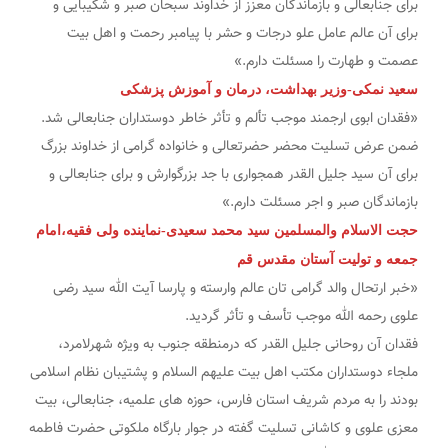
برای جنابعالی و بازماندگان معزز از خداوند سبحان صبر و شکیبایی و
برای آن عالم عامل علو درجات و حشر با پیامبر رحمت و اهل بیت
عصمت و طهارت را مسئلت دارم.»
سعید نمکی-وزیر بهداشت، درمان و آموزش پزشکی
«فقدان ابوی ارجمند موجب تألم و تأثر خاطر دوستداران جنابعالی شد.
ضمن عرض تسلیت محضر حضرتعالی و خانواده گرامی از خداوند بزرگ
برای آن سید جلیل القدر همجواری با جد بزرگوارش و برای جنابعالی و
بازماندگان صبر و اجر مسئلت دارم.»
حجت الاسلام والمسلمین سید محمد سعیدی-نماینده ولی فقیه،امام
جمعه و تولیت آستان مقدس قم
«خبر ارتحال والد گرامی تان عالم وارسته و پارسا آیت الله سید رضی
علوی رحمه الله موجب تأسف و تأثر گردید.
فقدان آن روحانی جلیل القدر که درمنطقه جنوب به ویژه شهرلامرد،
ملجاء دوستداران مکتب اهل بیت علیهم السلام و پشتیبان نظام اسلامی
بودند را به مردم شریف استان فارس، حوزه های علمیه، جنابعالی، بیت
معزی علوی و کاشانی تسلیت گفته در جوار بارگاه ملکوتی حضرت فاطمه