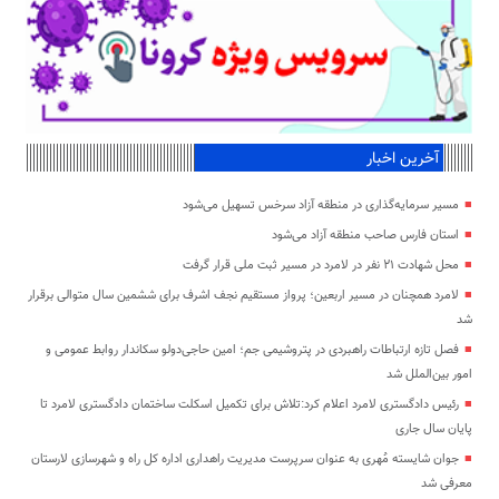
آخرین اخبار
مسیر سرمایه‌گذاری در منطقه آزاد سرخس تسهیل می‌شود
استان فارس صاحب منطقه آزاد می‌شود
محل شهادت ۲۱ نفر در لامرد در مسیر ثبت ملی قرار گرفت
لامرد همچنان در مسیر اربعین؛ پرواز مستقیم نجف اشرف برای ششمین سال متوالی برقرار
شد
فصل تازه ارتباطات راهبردی در پتروشیمی جم؛ امین حاجی‌دولو سکاندار روابط عمومی و
امور بین‌الملل شد
رئیس دادگستری لامرد اعلام کرد:تلاش برای تکمیل اسکلت ساختمان دادگستری لامرد تا
پایان سال جاری
جوان شایسته مُهری به عنوان سرپرست مدیریت راهداری اداره کل راه و شهرسازی لارستان
معرفی شد