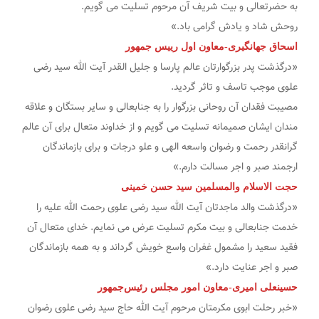
به حضرتعالی و بیت شریف آن مرحوم تسلیت می گویم.
روحش شاد و یادش گرامی باد.»
اسحاق جهانگیری-معاون اول رییس جمهور
«درگذشت پدر بزرگوارتان عالم پارسا و جلیل القدر آیت الله سید رضی
علوی موجب تاسف و تاثر گردید.
مصیبت فقدان آن روحانی بزرگوار را به جنابعالی و سایر بستگان و علاقه
مندان ایشان صمیمانه تسلیت می گویم و از خداوند متعال برای آن عالم
گرانقدر رحمت و رضوان واسعه الهی و علو درجات و برای بازماندگان
ارجمند صبر و اجر مسالت دارم.»
حجت الاسلام والمسلمین سید حسن خمینی
«درگذشت والد ماجدتان آیت الله سید رضی علوی رحمت الله علیه را
خدمت جنابعالی و بیت مکرم تسلیت عرض می نمایم. خدای متعال آن
فقید سعید را مشمول غفران واسع خویش گرداند و به همه بازماندگان
صبر و اجر عنایت دارد.»
حسینعلی امیری-معاون امور مجلس رئیس‌جمهور
«خبر رحلت ابوی مکرمتان مرحوم آیت الله حاج سید رضی علوی رضوان