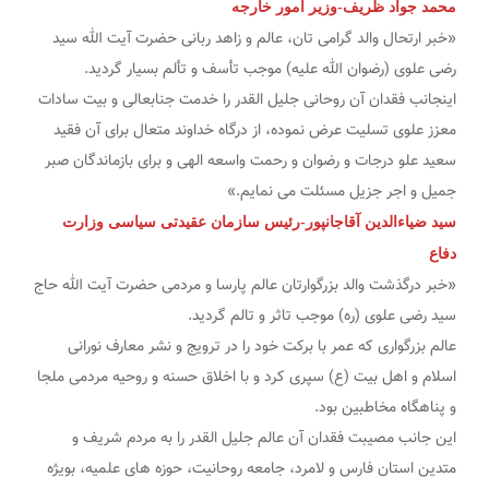
محمد جواد ظریف-وزیر امور خارجه
«خبر ارتحال والد گرامی تان، عالم و زاهد ربانی حضرت آیت الله سید
رضی علوی (رضوان الله علیه) موجب تأسف و تألم بسیار گردید.
اینجانب فقدان آن روحانی جلیل القدر را خدمت جنابعالی و بیت سادات
معزز علوی تسلیت عرض نموده، از درگاه خداوند متعال برای آن فقید
سعید علو درجات و رضوان و رحمت واسعه الهی و برای بازماندگان صبر
جمیل و اجر جزیل مسئلت می نمایم.»
سید ضیاءالدین آقاجانپور-رئیس سازمان عقیدتی سیاسی وزارت
دفاع
«خبر درگذشت والد بزرگوارتان عالم پارسا و مردمی حضرت آیت الله حاج
سید رضی علوی (ره) موجب تاثر و تالم گردید.
عالم بزرگواری که عمر با برکت خود را در ترویج و نشر معارف نورانی
اسلام و اهل بیت (ع) سپری کرد و با اخلاق حسنه و روحیه مردمی ملجا
و پناهگاه مخاطبین بود.
این جانب مصیبت فقدان آن عالم جلیل القدر را به مردم شریف و
متدین استان فارس و لامرد، جامعه روحانیت، حوزه های علمیه، بویژه