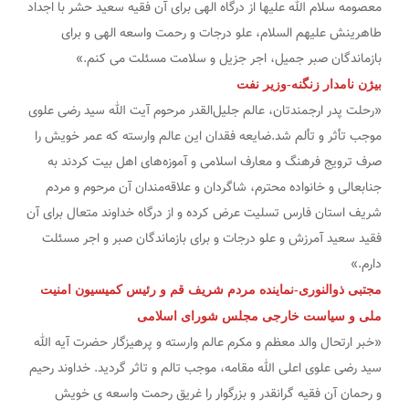
معصومه سلام الله علیها از درگاه الهی برای آن فقیه سعید حشر با اجداد
طاهرینش علیهم السلام، علو درجات و رحمت واسعه الهی و برای
بازماندگان صبر جمیل، اجر جزیل و سلامت مسئلت می کنم.»
بیژن نامدار زنگنه-وزیر نفت
«رحلت پدر ارجمندتان، عالم جلیل‌القدر مرحوم آیت الله سید رضی علوی
موجب تأثر و تألم شد.ضایعه فقدان این عالم وارسته که عمر خویش را
صرف ترویج فرهنگ و معارف اسلامی و آموزه‌های اهل بیت کردند به
جنابعالی و خانواده محترم، شاگردان و علاقه‌مندان آن مرحوم و مردم
شریف استان فارس تسلیت عرض کرده و از درگاه خداوند متعال برای آن
فقید سعید آمرزش و علو درجات و برای بازماندگان صبر و اجر مسئلت
دارم.»
مجتبی ذوالنوری-نماینده مردم شریف قم و رئیس کمیسیون امنیت
ملی و سیاست خارجی مجلس شورای اسلامی
«خبر ارتحال والد معظم و مکرم عالم وارسته و پرهیزگار حضرت آیه الله
سید رضی علوی اعلی الله مقامه، موجب تالم و تاثر گردید. خداوند رحیم
و رحمان آن فقیه گرانقدر و بزرگوار را غریق رحمت واسعه ی خویش