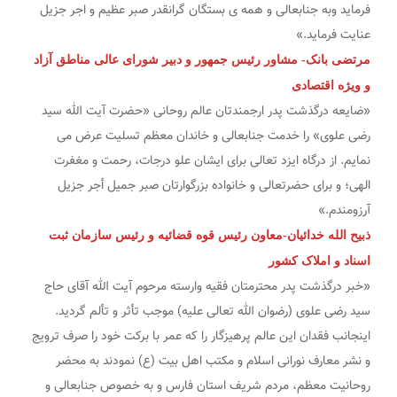
فرماید وبه جنابعالی و همه ی بستگان گرانقدر صبر عظیم و اجر جزیل
عنایت فرماید.»
مرتضی بانک- مشاور رئیس جمهور و دبیر شورای عالی مناطق آزاد
و ویژه اقتصادی
«ضایعه درگذشت پدر ارجمندتان عالم روحانی «حضرت آیت الله سید
رضی علوی» را خدمت جنابعالی و خاندان معظم تسلیت عرض ‏می
‏نمایم. از درگاه ایزد تعالی برای ایشان علو درجات، رحمت و مغفرت
الهی؛ و برای حضرتعالی و خانواده بزرگوارتان صبر جمیل أجر جزیل
آرزومندم.»
ذبیح الله خدائیان-معاون رئیس قوه قضائیه و رئیس سازمان ثبت
اسناد و املاک کشور
«خبر درگذشت پدر محترمتان فقیه وارسته مرحوم آیت الله آقای حاج
سید رضی علوی (رضوان الله تعالی علیه) موجب تأثر و تألم گردید.
اینجانب فقدان این عالم پرهیزگار را که عمر با برکت خود را صرف ترویج
و نشر معارف نورانی اسلام و مکتب اهل بیت (ع) نمودند به محضر
روحانیت معظم، مردم شریف استان فارس و به خصوص جنابعالی و