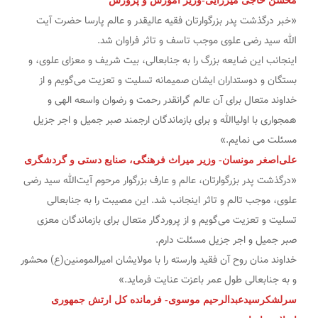
محسن حاجی میرزایی-وزیر آموزش و پرورش
«خبر درگذشت پدر بزرگوارتان فقیه عالیقدر و عالم پارسا حضرت آیت
الله سید رضی علوی موجب تاسف و تاثر فراوان شد.
اینجانب این ضایعه بزرگ را به جنابعالی، بیت شریف و معزای علوی، و
بستگان و دوستداران ایشان صمیمانه تسلیت و تعزیت می‌گویم و از
خداوند متعال برای آن عالم گرانقدر رحمت و رضوان واسعه الهی و
همجواری با اولیاالله و برای بازماندگان ارجمند صبر جمیل و اجر جزیل
مسئلت می نمایم.»
علی‌اصغر مونسان- وزیر میراث فرهنگی، صنایع دستی و گردشگری
«درگذشت پدر بزرگوارتان، عالم و عارف بزرگوار مرحوم آیت‌الله سید رضی
علوی، موجب تالم و تاثر اینجانب شد. این مصیبت را به جنابعالی
تسلیت و تعزیت می‌گویم و از پروردگار متعال برای بازماندگان معزی
صبر جمیل و اجر جزیل مسئلت دارم.
خداوند منان روح آن فقید وارسته را با مولایشان امیرالمومنین(ع) محشور
و به جنابعالی طول عمر باعزت عنایت فرماید.»
سرلشکرسیدعبدالرحیم موسوی- فرمانده کل ارتش جمهوری