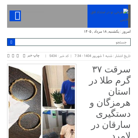
امروز : یکشنبه, ۱۸ مرداد , ۱۴۰۵
چاپ خبر
تاریخ انتشار : شنبه 1 شهریور 1404 - 7:34
کد خبر : 5434
سرقت ۳۷
گرم طلا در
استان
هرمزگان و
دستگیری
سارقان در
لامرد