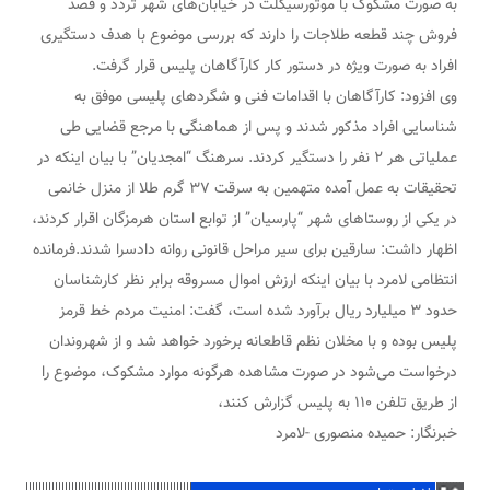
به صورت مشکوک با موتورسیکلت در خیابان‌های شهر تردد و قصد
فروش چند قطعه طلاجات را دارند که بررسی موضوع با هدف دستگیری
افراد به صورت ویژه در دستور کار کارآگاهان پلیس قرار گرفت.
وی افزود: کارآگاهان با اقدامات فنی و شگردهای پلیسی موفق به
شناسایی افراد مذکور شدند و پس از هماهنگی با مرجع قضایی طی
عملیاتی هر ۲ نفر را دستگیر کردند. سرهنگ “امجدیان” با بیان اینکه در
تحقیقات به عمل آمده متهمین به سرقت ۳۷ گرم طلا از منزل خانمی
در یکی از روستاهای شهر “پارسیان” از توابع استان هرمزگان اقرار کردند،
اظهار داشت: سارقین برای سیر مراحل قانونی روانه دادسرا شدند.فرمانده
انتظامی لامرد با بیان اینکه ارزش اموال مسروقه برابر نظر کارشناسان
حدود ۳ میلیارد ریال برآورد شده است، گفت: امنیت مردم خط قرمز
پلیس بوده و با مخلان نظم قاطعانه برخورد خواهد شد و از شهروندان
درخواست می‌شود در صورت مشاهده هرگونه موارد مشکوک، موضوع را
از طریق تلفن ۱۱۰ به پلیس گزارش کنند،
خبرنگار: حمیده منصوری -لامرد