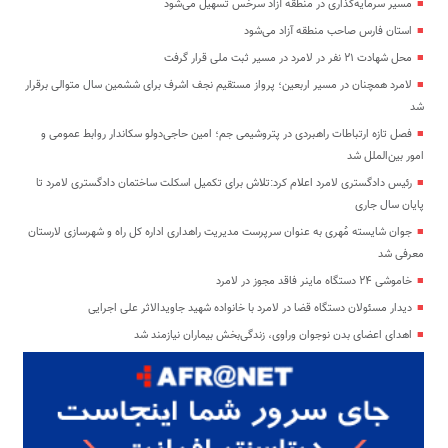
مسیر سرمایه‌گذاری در منطقه آزاد سرخس تسهیل می‌شود
استان فارس صاحب منطقه آزاد می‌شود
محل شهادت ۲۱ نفر در لامرد در مسیر ثبت ملی قرار گرفت
لامرد همچنان در مسیر اربعین؛ پرواز مستقیم نجف اشرف برای ششمین سال متوالی برقرار
شد
فصل تازه ارتباطات راهبردی در پتروشیمی جم؛ امین حاجی‌دولو سکاندار روابط عمومی و
امور بین‌الملل شد
رئیس دادگستری لامرد اعلام کرد:تلاش برای تکمیل اسکلت ساختمان دادگستری لامرد تا
پایان سال جاری
جوان شایسته مُهری به عنوان سرپرست مدیریت راهداری اداره کل راه و شهرسازی لارستان
معرفی شد
خاموشی ۲۴ دستگاه ماینر فاقد مجوز در لامرد
دیدار مسئولان دستگاه قضا در لامرد با خانواده شهید جاویدالاثر علی اجرایی
اهدای اعضای بدن نوجوان وراوی، زندگی‌بخش بیماران نیازمند شد