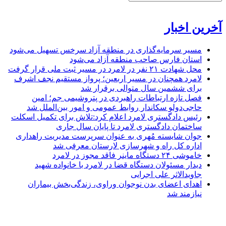
آخرین اخبار
مسیر سرمایه‌گذاری در منطقه آزاد سرخس تسهیل می‌شود
استان فارس صاحب منطقه آزاد می‌شود
محل شهادت ۲۱ نفر در لامرد در مسیر ثبت ملی قرار گرفت
لامرد همچنان در مسیر اربعین؛ پرواز مستقیم نجف اشرف
برای ششمین سال متوالی برقرار شد
فصل تازه ارتباطات راهبردی در پتروشیمی جم؛ امین
حاجی‌دولو سکاندار روابط عمومی و امور بین‌الملل شد
رئیس دادگستری لامرد اعلام کرد:تلاش برای تکمیل اسکلت
ساختمان دادگستری لامرد تا پایان سال جاری
جوان شایسته مُهری به عنوان سرپرست مدیریت راهداری
اداره کل راه و شهرسازی لارستان معرفی شد
خاموشی ۲۴ دستگاه ماینر فاقد مجوز در لامرد
دیدار مسئولان دستگاه قضا در لامرد با خانواده شهید
جاویدالاثر علی اجرایی
اهدای اعضای بدن نوجوان وراوی، زندگی‌بخش بیماران
نیازمند شد