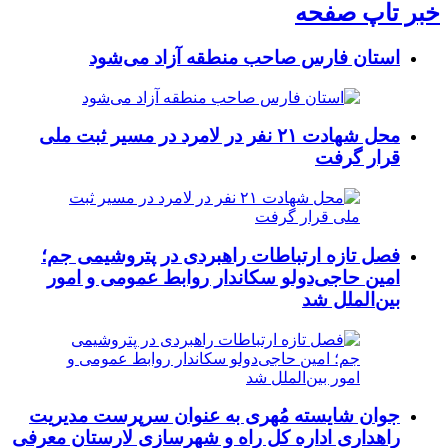
خبر تاپ صفحه
استان فارس صاحب منطقه آزاد می‌شود
محل شهادت ۲۱ نفر در لامرد در مسیر ثبت ملی
قرار گرفت
فصل تازه ارتباطات راهبردی در پتروشیمی جم؛
امین حاجی‌دولو سکاندار روابط عمومی و امور
بین‌الملل شد
جوان شایسته مُهری به عنوان سرپرست مدیریت
راهداری اداره کل راه و شهرسازی لارستان معرفی